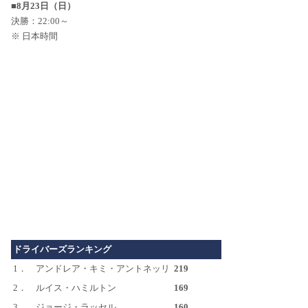
■8月23日（日）
決勝：22:00～
※ 日本時間
ドライバーズランキング
1．
アンドレア・キミ・アントネッリ
219
2．
ルイス・ハミルトン
169
3．
ジョージ・ラッセル
160