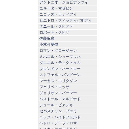
アントニオ・ジョビナッツィ
ニキータ・マゼピン
ニコラス・ラティフィ
ピエトロ・フィッティパルディ
ダニール・クビアト
ロバート・クビサ
佐藤琢磨
小林可夢偉
ロマン・グロージャン
ミハエル・シューマッハ
ダニエル・ティクトゥム
ブレンドン・ハートレー
ストフェル・バンドーン
マーカス・エリクソン
フェリペ・マッサ
ジョリオン・パーマー
パストール・マルドナド
ジュール・ビアンキ
セバスチャン・ブエミ
ニック・ハイドフェルド
ペドロ・デ・ラ・ロサ