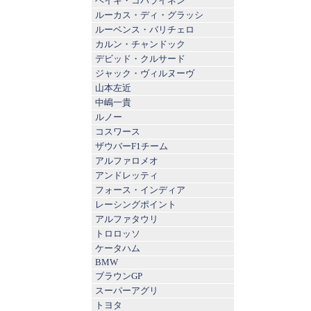
ヘイキ・コバライネン
ルーカス・ディ・グラッシ
ルーベンス・バリチェロ
カルン・チャンドック
デビッド・クルサード
ジャック・ヴィルヌーヴ
山本左近
中嶋一貴
ルノー
コスワース
ザウバーF1チーム
アルファロメオ
アンドレッティ
フォース・インディア
レーシングポイント
アルファタウリ
トロロッソ
ケータハム
BMW
ブラウンGP
スーパーアグリ
トヨタ