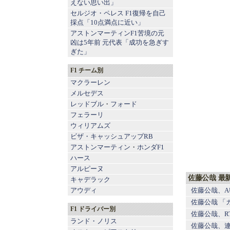
えない思い出」
セルジオ・ペレス F1復帰を自己
採点「10点満点に近い」
アストンマーティンF1苦境の元
凶は5年前 元代表「成功を急ぎす
ぎた」
F1 チーム別
マクラーレン
メルセデス
レッドブル
・
フォード
フェラーリ
ウィリアムズ
ビザ・キャッシュアップRB
アストンマーティン
・
ホンダF1
ハース
アルピーヌ
佐藤公哉 最
キャデラック
佐藤公哉、A
アウディ
佐藤公哉 「
F1 ドライバー別
佐藤公哉、R
ランド・ノリス
佐藤公哉、連