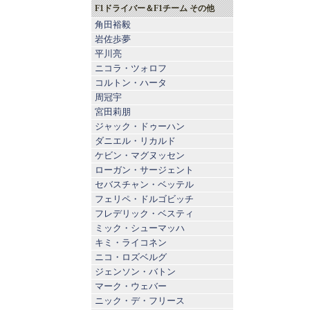
F1ドライバー＆F1チーム その他
角田裕毅
岩佐歩夢
平川亮
ニコラ・ツォロフ
コルトン・ハータ
周冠宇
宮田莉朋
ジャック・ドゥーハン
ダニエル・リカルド
ケビン・マグヌッセン
ローガン・サージェント
セバスチャン・ベッテル
フェリペ・ドルゴビッチ
フレデリック・ベスティ
ミック・シューマッハ
キミ・ライコネン
ニコ・ロズベルグ
ジェンソン・バトン
マーク・ウェバー
ニック・デ・フリース