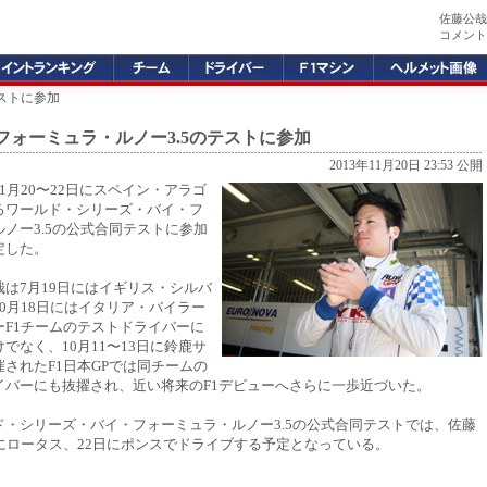
佐藤公哉
コメント
テストに参加
フォーミュラ・ルノー3.5のテストに参加
2013年11月20日 23:53 公開
1月20〜22日にスペイン・アラゴ
るワールド・シリーズ・バイ・フ
ノー3.5の公式合同テストに参加
定した。
は7月19日にはイギリス・シルバ
0月18日にはイタリア・バイラー
ーF1チームのテストドライバーに
でなく、10月11〜13日に鈴鹿サ
されたF1日本GPでは同チームの
イバーにも抜擢され、近い将来のF1デビューへさらに一歩近づいた。
ド・シリーズ・バイ・フォーミュラ・ルノー3.5の公式合同テストでは、佐藤
日にロータス、22日にポンスでドライブする予定となっている。