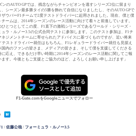
ーズンのAUTO GPでは、残念ながらチャンピオンを逃すシリーズ2位に留まり
、シーズン最多勝タイの5勝を飾れて自信になりましたし、そのAUTO GPで
りザウバーF1チームで2度テストドライバーに起用されました。現在、僕と僕
トチームは、2014年シーズンのレース活動に向けて着々と前進しています。
のひとつとしてこの度、F1直下の激戦シリーズであるワールド・シリーズ・
ュラ・ルノー3.5の公式合同テストに参加します。このテスト参加は、F1チ
マネジメントチームに寄せられたアドバイスに基づくものですが、近い将来
ブ／テストドライバー就任はもちろん、F1レギュラードライバー就任も見据え
本国内のファンの皆さま、メディアの皆さま、そして僕を支援してくださる
待に応え、できるだけ早い時期に2014年シーズンのレース活動に関してご報
います。今後ともご支援とご協力のほど、よろしくお願い申し上げます」
F1-Gate.comをGoogleニュースでフォロー
F1
/
佐藤公哉
/
フォーミュラ・ルノー3.5