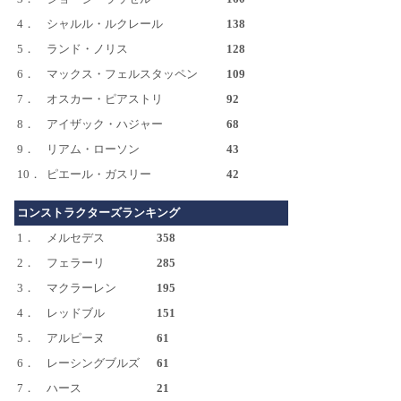
4．
シャルル・ルクレール
138
5．
ランド・ノリス
128
6．
マックス・フェルスタッペン
109
7．
オスカー・ピアストリ
92
8．
アイザック・ハジャー
68
9．
リアム・ローソン
43
10．
ピエール・ガスリー
42
コンストラクターズランキング
1．
メルセデス
358
2．
フェラーリ
285
3．
マクラーレン
195
4．
レッドブル
151
5．
アルピーヌ
61
6．
レーシングブルズ
61
7．
ハース
21