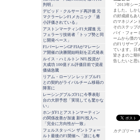
判明」
「2013年シ
ました。しかし
デビッド・クルサード再評価 元
の好成績もあ
マクラーレンF1メカニック「過
のマネジメン
小評価されている」
そのステップ
アストンマーティンF1大躍進 元
バイ・フォーミ
フェラーリ技術者「トップ勢と同
ームから僕の
じ開発ペース」
のF1リザー
F1バーレーンGP FIAがマレーシ
ています。日
ア開催の決勝開始時刻を正式発表
皆さまのご期
ルイス・ハミルトン NFL投資が
告したいと思
大成功 100億ドル評価目前で資産
価値急騰
リアム・ローソン レッドブルF1
との契約がライバルチーム移籍の
障害に
レーシングブルズF1に今季表彰
台の大胆予想「実現しても驚かな
い」
ホンダF1とアストンマーティン
の関係改善が加速 新PU投入へ
「完全に方向性が一致」
フェルスタッペン ザントフォー
カテゴリー：
ルト最後のF1開催へ「誰にも奪