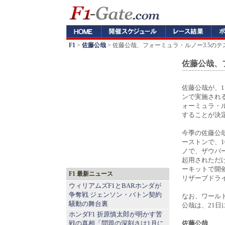
F1
>
佐藤公哉
> 佐藤公哉、フォーミュラ・ルノー3.5の
佐藤公哉、
佐藤公哉が、1
ンで実施され
ォーミュラ・ル
することが決
今季の佐藤公哉
ーストンで、1
ノで、ザウバ
起用されただけ
ーキットで開催
F1 最新ニュース
リザーブドラ
ウィリアムズF1とBARホンダが
争奪戦 ジェンソン・バトン契約
なお、ワール
騒動の舞台裏
公哉は、21
ホンダF1 折原慎太郎が明かす苦
戦の真相「問題の深刻さは1月に
佐藤公哉