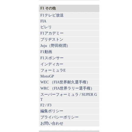
F1 その他
F1テレビ放送
FIA
ピレリ
F1アカデミー
ブリヂストン
Juju（野田樹潤）
F1動画
F1スポンサー
インディカー
フォーミュラE
MotoGP
WEC （FIA世界耐久選手権）
WRC （FIA世界ラリー選手権）
スーパーフォーミュラ
/
SUPER G
T
F2
/
F3
編集ポリシー
プライバシーポリシー
お問い合わせ