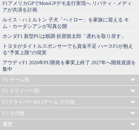
F1アメリカGPでMotoGPデモ走行実現へ リバティ・メディ
アが共演を計画
ルイス・ハミルトン 子犬「ヘイロー」を家族に迎える キ
ム・カーダシアンが写真公開
ホンダF1 新型PUは順調 折原慎太郎「遅れを取り戻す」
トヨタがタイトルスポンサーでも資金不足 ハースF1が抱え
る“予算上限”の現実
アウディF1 2026年PU開発を事実上終了 2027年へ開発資源を
集中
F1 チーム別
F1 ドライバー別
F1ドライバー＆F1チーム その他
F1 その他
運営