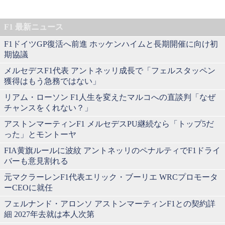
F1 最新ニュース
F1ドイツGP復活へ前進 ホッケンハイムと長期開催に向け初
期協議
メルセデスF1代表 アントネッリ成長で「フェルスタッペン
獲得はもう急務ではない」
リアム・ローソン F1人生を変えたマルコへの直談判「なぜ
チャンスをくれない？」
アストンマーティンF1 メルセデスPU継続なら「トップ5だ
った」とモントーヤ
FIA黄旗ルールに波紋 アントネッリのペナルティでF1ドライ
バーも意見割れる
元マクラーレンF1代表エリック・ブーリエ WRCプロモータ
ーCEOに就任
フェルナンド・アロンソ アストンマーティンF1との契約詳
細 2027年去就は本人次第