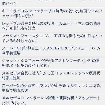
能だった
キミ・ライコネン フェラーリF1時代の“乾いた路面でフルウ
ェット“事件の真相
レッドブルF1黄金時代の立役者 ヘルムート・マルコの功績
を元密着記者が証言
マックス・フェルスタッペン「TikTokを撮るためにF1をやっ
ているわけじゃない」
スーパーGT第4戦富士：STANLEY HRC プレリュードGTが
今季初優勝
ジャック・クロフォードが語るアストンマーティンF1の開
発現場「競争力は必ず戻る」
メルセデス会長に社内外から圧力 フェルスタッペン獲得反
対派に逆風
スーパーGT第4戦富士 フラガが宙を舞う大クラッシュ 赤旗
中断で病院搬送
メルセデスF1 マクラーレン躍進の要因分析「アップデート
だけではない」