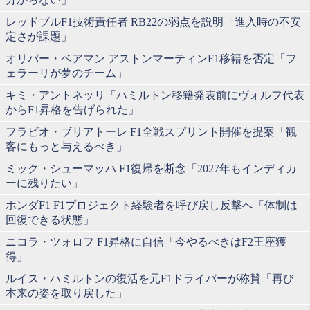
レッドブルF1技術責任者 RB22の弱点を説明「進入時の不安
定さが課題」
オリバー・ベアマン アストンマーティンF1移籍を否定「フ
ェラーリが夢のチーム」
キミ・アントネッリ「ハミルトン移籍発表前にヴォルフ代表
からF1昇格を告げられた」
フラビオ・ブリアトーレ F1全戦スプリント開催を提案「観
客にもっと与えるべき」
ミック・シューマッハ F1復帰を断念「2027年もインディカ
ーに残りたい」
ホンダF1 F1プロジェクト経験者を呼び戻し反撃へ「体制は
回復できる状態」
ニコラ・ツォロフ F1昇格に自信「今やるべきはF2王座獲
得」
ルイス・ハミルトンの復活を元F1ドライバーが称賛「再び
本来の姿を取り戻した」