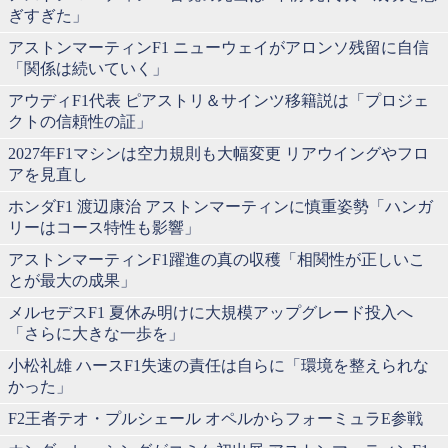
ぎすぎた」
アストンマーティンF1 ニューウェイがアロンソ残留に自信
「関係は続いていく」
アウディF1代表 ピアストリ＆サインツ移籍説は「プロジェ
クトの信頼性の証」
2027年F1マシンは空力規則も大幅変更 リアウイングやフロ
アを見直し
ホンダF1 渡辺康治 アストンマーティンに慎重姿勢「ハンガ
リーはコース特性も影響」
アストンマーティンF1躍進の真の収穫「相関性が正しいこ
とが最大の成果」
メルセデスF1 夏休み明けに大規模アップグレード投入へ
「さらに大きな一歩を」
小松礼雄 ハースF1失速の責任は自らに「環境を整えられな
かった」
F2王者テオ・プルシェール オペルからフォーミュラE参戦