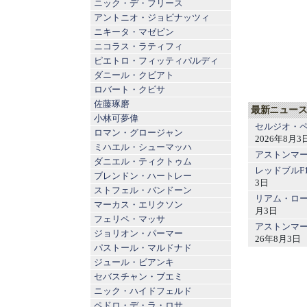
ニック・デ・フリース
アントニオ・ジョビナッツィ
ニキータ・マゼピン
ニコラス・ラティフィ
ピエトロ・フィッティパルディ
ダニール・クビアト
ロバート・クビサ
佐藤琢磨
最新ニュー
小林可夢偉
セルジオ・ペ
ロマン・グロージャン
2026年8月3
ミハエル・シューマッハ
アストンマー
ダニエル・ティクトゥム
レッドブルF
ブレンドン・ハートレー
3日
ストフェル・バンドーン
リアム・ロー
マーカス・エリクソン
月3日
フェリペ・マッサ
アストンマー
ジョリオン・パーマー
26年8月3日
パストール・マルドナド
ジュール・ビアンキ
セバスチャン・ブエミ
ニック・ハイドフェルド
ペドロ・デ・ラ・ロサ