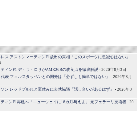
ス
レス アストンマーティンF1放出の真相「このスポーツに忠誠心はない」
-
日
ティンF1 デ・ラ・ロサがAMR26Bの改良点を徹底解説
- 2026年8月3日
1代表 フェルスタッペンとの開発は「必ずしも簡単ではない」
- 2026年8月
ソン レッドブルF1と夏休みに去就協議「話し合いがあるはず」
- 2026年8
ティンF1再建へ「ニューウェイに18カ月与えよ」 元フェラーリ技術者
- 20