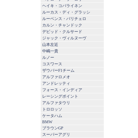
ヘイキ・コバライネン
ルーカス・ディ・グラッシ
ルーベンス・バリチェロ
カルン・チャンドック
デビッド・クルサード
ジャック・ヴィルヌーヴ
山本左近
中嶋一貴
ルノー
コスワース
ザウバーF1チーム
アルファロメオ
アンドレッティ
フォース・インディア
レーシングポイント
アルファタウリ
トロロッソ
ケータハム
BMW
ブラウンGP
スーパーアグリ