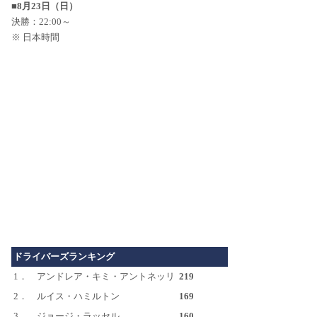
■8月23日（日）
決勝：22:00～
※ 日本時間
ドライバーズランキング
1．
アンドレア・キミ・アントネッリ
219
2．
ルイス・ハミルトン
169
3．
ジョージ・ラッセル
160