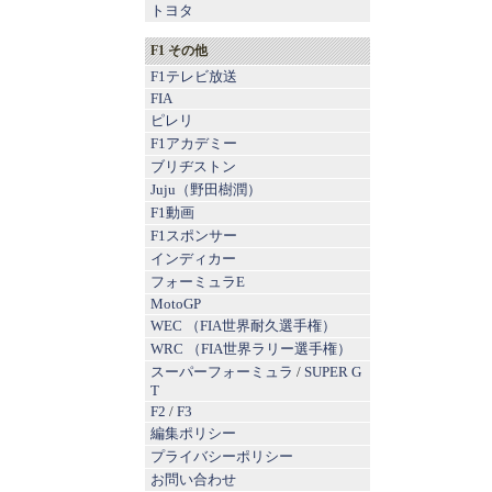
トヨタ
F1 その他
F1テレビ放送
FIA
ピレリ
F1アカデミー
ブリヂストン
Juju（野田樹潤）
F1動画
F1スポンサー
インディカー
フォーミュラE
MotoGP
WEC （FIA世界耐久選手権）
WRC （FIA世界ラリー選手権）
スーパーフォーミュラ
/
SUPER G
T
F2
/
F3
編集ポリシー
プライバシーポリシー
お問い合わせ