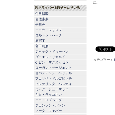
だ。
F1ドライバー＆F1チーム その他
角田裕毅
岩佐歩夢
平川亮
ニコラ・ツォロフ
コルトン・ハータ
周冠宇
宮田莉朋
ジャック・ドゥーハン
ダニエル・リカルド
カテゴリー：
ケビン・マグヌッセン
ローガン・サージェント
セバスチャン・ベッテル
フェリペ・ドルゴビッチ
フレデリック・ベスティ
ミック・シューマッハ
キミ・ライコネン
ニコ・ロズベルグ
ジェンソン・バトン
マーク・ウェバー