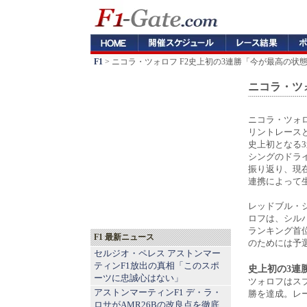
F1
> ニコラ・ツォロフ F2史上初の3連勝「今が最高の状
ニコラ・ツ
ニコラ・ツォロ
リントレース
史上初となる
シングのドラ
振り返り、現
連携によって
レッドブル・
ロフは、シル
ランキング首
F1 最新ニュース
のためには予
セルジオ・ペレス アストンマー
ティンF1放出の真相「このスポ
史上初の3連
ーツに忠誠心はない」
ツォロフはスプ
アストンマーティンF1 デ・ラ・
勝を達成。レ
ロサがAMR26Bの改良点を徹底