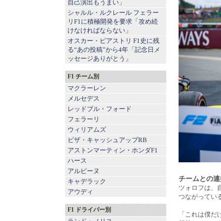
自己演出もうまい」
シャルル・ルクレール フェラー
リF1に積極開発を要求「攻め続
けなければならない」
オスカー・ピアストリ F1史に残
る“あの投稿”から4年「記念日メ
ッセージありがとう」
F1 チーム別
マクラーレン
メルセデス
レッドブル
・
フォード
フェラーリ
ウィリアムズ
ビザ・キャッシュアップRB
アストンマーティン
・
ホンダF1
ハース
アルピーヌ
チームとの連
キャデラック
ツォロフは、
アウディ
つながってい
F1 ドライバー別
「これは僕だ