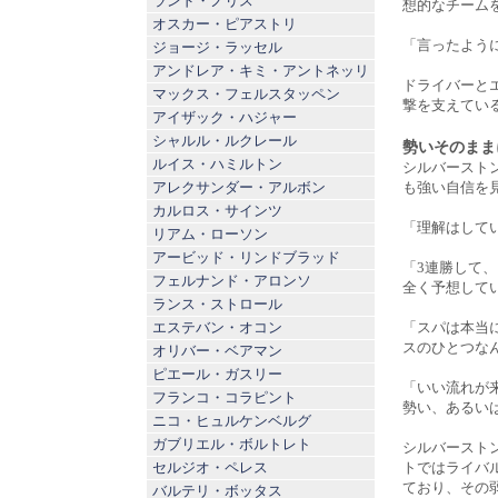
ランド・ノリス
想的なチーム
オスカー・ピアストリ
「言ったよう
ジョージ・ラッセル
アンドレア・キミ・アントネッリ
ドライバーと
マックス・フェルスタッペン
撃を支えてい
アイザック・ハジャー
シャルル・ルクレール
勢いそのまま
ルイス・ハミルトン
シルバースト
アレクサンダー・アルボン
も強い自信を
カルロス・サインツ
「理解はして
リアム・ローソン
アービッド・リンドブラッド
「3連勝して
フェルナンド・アロンソ
全く予想して
ランス・ストロール
エステバン・オコン
「スパは本当
スのひとつな
オリバー・ベアマン
ピエール・ガスリー
「いい流れが
フランコ・コラピント
勢い、あるい
ニコ・ヒュルケンベルグ
ガブリエル・ボルトレト
シルバースト
セルジオ・ペレス
トではライバ
ており、その
バルテリ・ボッタス