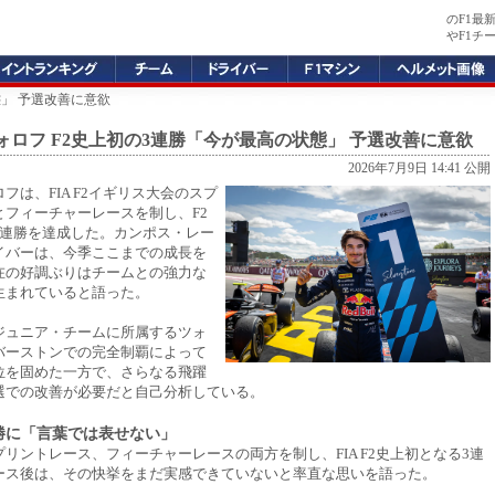
のF1最
やF1チ
態」 予選改善に意欲
ォロフ F2史上初の3連勝「今が最高の状態」 予選改善に意欲
2026年7月9日 14:41 公開
フは、FIA F2イギリス大会のスプ
とフィーチャーレースを制し、F2
3連勝を達成した。カンポス・レー
イバーは、今季ここまでの成長を
在の好調ぶりはチームとの強力な
生まれていると語った。
ジュニア・チームに所属するツォ
バーストンでの完全制覇によって
位を固めた一方で、さらなる飛躍
選での改善が必要だと自己分析している。
勝に「言葉では表せない」
リントレース、フィーチャーレースの両方を制し、FIA F2史上初となる3連
ース後は、その快挙をまだ実感できていないと率直な思いを語った。