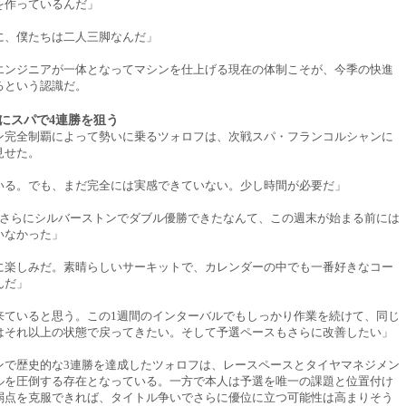
を作っているんだ」
に、僕たちは二人三脚なんだ」
エンジニアが一体となってマシンを仕上げる現在の体制こそが、今季の快進
るという認識だ。
にスパで4連勝を狙う
ン完全制覇によって勢いに乗るツォロフは、次戦スパ・フランコルシャンに
見せた。
いる。でも、まだ完全には実感できていない。少し時間が必要だ」
、さらにシルバーストンでダブル優勝できたなんて、この週末が始まる前には
いなかった」
に楽しみだ。素晴らしいサーキットで、カレンダーの中でも一番好きなコー
んだ」
来ていると思う。この1週間のインターバルでもしっかり作業を続けて、同じ
はそれ以上の状態で戻ってきたい。そして予選ペースもさらに改善したい」
ンで歴史的な3連勝を達成したツォロフは、レースペースとタイヤマネジメン
ルを圧倒する存在となっている。一方で本人は予選を唯一の課題と位置付け
弱点を克服できれば、タイトル争いでさらに優位に立つ可能性は高まりそう