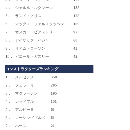
4．
シャルル・ルクレール
138
5．
ランド・ノリス
128
6．
マックス・フェルスタッペン
109
7．
オスカー・ピアストリ
92
8．
アイザック・ハジャー
68
9．
リアム・ローソン
43
10．
ピエール・ガスリー
42
コンストラクターズランキング
1．
メルセデス
358
2．
フェラーリ
285
3．
マクラーレン
195
4．
レッドブル
151
5．
アルピーヌ
61
6．
レーシングブルズ
61
7．
ハース
21