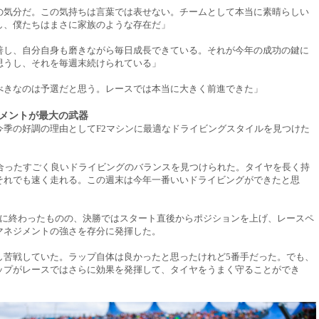
の気分だ。この気持ちは言葉では表せない。チームとして本当に素晴らしい
し、僕たちはまさに家族のような存在だ」
善し、自分自身も磨きながら毎日成長できている。それが今年の成功の鍵に
思うし、それを毎週末続けられている」
べきなのは予選だと思う。レースでは本当に大きく前進できた」
メントが最大の武器
今季の好調の理由としてF2マシンに最適なドライビングスタイルを見つけた
。
に合ったすごく良いドライビングのバランスを見つけられた。タイヤを長く持
それでも速く走れる。この週末は今年一番いいドライビングができたと思
手に終わったものの、決勝ではスタート直後からポジションを上げ、レースペ
マネジメントの強さを存分に発揮した。
し苦戦していた。ラップ自体は良かったと思ったけれど5番手だった。でも、
ップがレースではさらに効果を発揮して、タイヤをうまく守ることができ