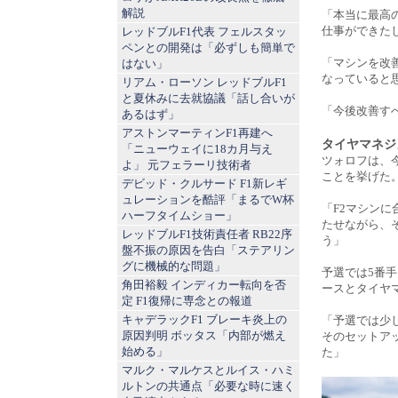
解説
「本当に最高
仕事ができた
レッドブルF1代表 フェルスタッ
ペンとの開発は「必ずしも簡単で
「マシンを改
はない」
なっていると
リアム・ローソン レッドブルF1
と夏休みに去就協議「話し合いが
「今後改善す
あるはず」
アストンマーティンF1再建へ
タイヤマネジ
「ニューウェイに18カ月与え
ツォロフは、
よ」 元フェラーリ技術者
ことを挙げた
デビッド・クルサード F1新レギ
ュレーションを酷評「まるでW杯
「F2マシン
ハーフタイムショー」
たせながら、
レッドブルF1技術責任者 RB22序
う」
盤不振の原因を告白「ステアリン
グに機械的な問題」
予選では5番
角田裕毅 インディカー転向を否
ースとタイヤ
定 F1復帰に専念との報道
キャデラックF1 ブレーキ炎上の
「予選では少
原因判明 ボッタス「内部が燃え
そのセットア
始める」
た」
マルク・マルケスとルイス・ハミ
ルトンの共通点「必要な時に速く