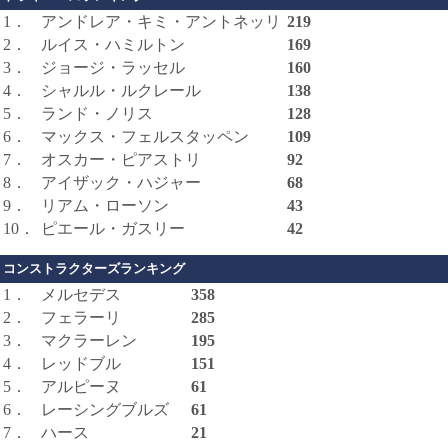
1．
アンドレア・キミ・アントネッリ
219
2．
ルイス・ハミルトン
169
3．
ジョージ・ラッセル
160
4．
シャルル・ルクレール
138
5．
ランド・ノリス
128
6．
マックス・フェルスタッペン
109
7．
オスカー・ピアストリ
92
8．
アイザック・ハジャー
68
9．
リアム・ローソン
43
10．
ピエール・ガスリー
42
コンストラクターズランキング
1．
メルセデス
358
2．
フェラーリ
285
3．
マクラーレン
195
4．
レッドブル
151
5．
アルピーヌ
61
6．
レーシングブルズ
61
7．
ハース
21