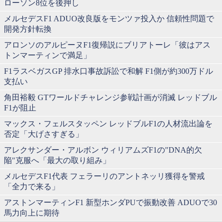
ローソン8位を後押し
メルセデスF1 ADUO改良版をモンツァ投入か 信頼性問題で
開発方針転換
アロンソのアルピーヌF1復帰説にブリアトーレ「彼はアス
トンマーティンで満足」
F1ラスベガスGP 排水口事故訴訟で和解 F1側が約300万ドル
支払い
角田裕毅 GTワールドチャレンジ参戦計画が消滅 レッドブル
F1が阻止
マックス・フェルスタッペン レッドブルF1の人材流出論を
否定「大げさすぎる」
アレクサンダー・アルボン ウィリアムズF1の"DNA的欠
陥"克服へ「最大の取り組み」
メルセデスF1代表 フェラーリのアントネッリ獲得を警戒
「全力で来る」
アストンマーティンF1 新型ホンダPUで振動改善 ADUOで30
馬力向上に期待