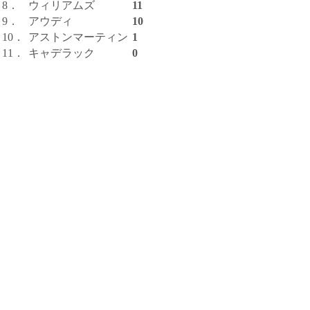
8．
ウィリアムズ
11
9．
アウディ
10
10．
アストンマーティン
1
11．
キャデラック
0