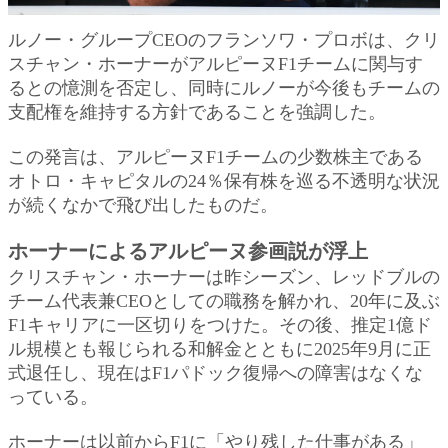
ルノー・グループCEOのフランソワ・プロボは、クリ
スチャン・ホーナーがアルピーヌF1チームに関与す
るとの憶測を否定し、同時にルノーが今後もチームの
支配権を維持する方針であることを強調した。
この発言は、アルピーヌF1チームの少数株主である
オトロ・キャピタルの24％保有株を巡る不透明な状況
が続くなかで飛び出したものだ。
ホーナーによるアルピーヌ参画説が浮上
クリスチャン・ホーナーは昨シーズン、レッドブルの
チーム代表兼CEOとしての職務を解かれ、20年に及ぶ
F1キャリアに一区切りをつけた。その後、推定1億ド
ル規模とも報じられる和解金とともに2025年9月に正
式退任し、現在はF1パドック復帰への障害はなくな
っている。
ホーナーは以前からF1に「やり残した仕事がある」