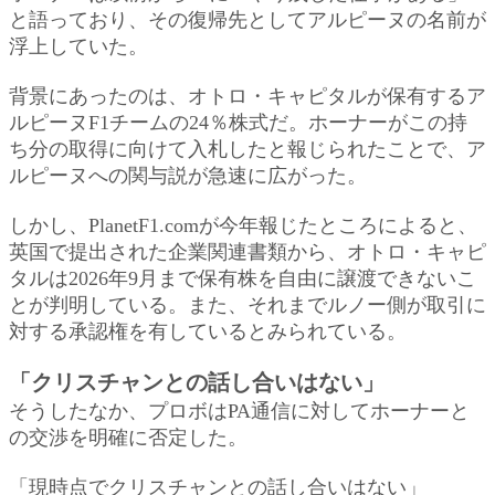
と語っており、その復帰先としてアルピーヌの名前が
浮上していた。
背景にあったのは、オトロ・キャピタルが保有するア
ルピーヌF1チームの24％株式だ。ホーナーがこの持
ち分の取得に向けて入札したと報じられたことで、ア
ルピーヌへの関与説が急速に広がった。
しかし、PlanetF1.comが今年報じたところによると、
英国で提出された企業関連書類から、オトロ・キャピ
タルは2026年9月まで保有株を自由に譲渡できないこ
とが判明している。また、それまでルノー側が取引に
対する承認権を有しているとみられている。
「クリスチャンとの話し合いはない」
そうしたなか、プロボはPA通信に対してホーナーと
の交渉を明確に否定した。
「現時点でクリスチャンとの話し合いはない」