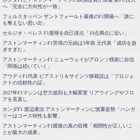
へ「完全に方向性が一致」
フェルスタッペン ザントフォールト最後のF1開催へ「誰に
も奪えない思い出」
セルジオ・ペレス F1復帰を自己採点「10点満点に近い」
アストンマーティンF1苦境の元凶は5年前 元代表「成功を急
ぎすぎた」
アストンマーティンF1 ニューウェイがアロンソ残留に自信
「関係は続いていく」
アウディF1代表 ピアストリ＆サインツ移籍説は「プロジェ
クトの信頼性の証」
2027年F1マシンは空力規則も大幅変更 リアウイングやフロ
アを見直し
ホンダF1 渡辺康治 アストンマーティンに慎重姿勢「ハンガ
リーはコース特性も影響」
アストンマーティンF1躍進の真の収穫「相関性が正しいこ
とが最大の成果」