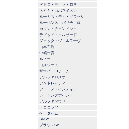
ペドロ・デ・ラ・ロサ
ヘイキ・コバライネン
ルーカス・ディ・グラッシ
ルーベンス・バリチェロ
カルン・チャンドック
デビッド・クルサード
ジャック・ヴィルヌーヴ
山本左近
中嶋一貴
ルノー
コスワース
ザウバーF1チーム
アルファロメオ
アンドレッティ
フォース・インディア
レーシングポイント
アルファタウリ
トロロッソ
ケータハム
BMW
ブラウンGP