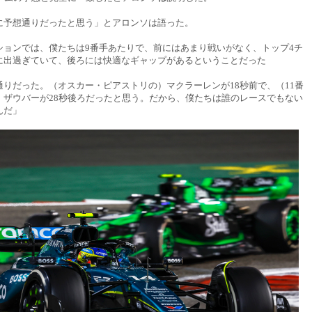
に予想通りだったと思う」とアロンソは語った。
ションでは、僕たちは9番手あたりで、前にはあまり戦いがなく、トップ4チ
に出過ぎていて、後ろには快適なギャップがあるということだった
通りだった。（オスカー・ピアストリの）マクラーレンが18秒前で、（11番
）ザウバーが28秒後ろだったと思う。だから、僕たちは誰のレースでもない
んだ」