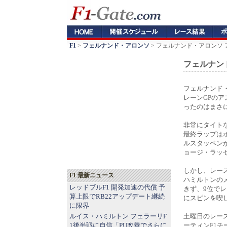
F1
>
フェルナンド・アロンソ
> フェルナンド・アロンソ
フェルナン
フェルナンド・
レーンGPの
ったのはまさ
非常にタイト
最終ラップは
ルスタッペンか
ョージ・ラッセ
しかし、レー
F1 最新ニュース
ハミルトンの
レッドブルF1 開発加速の代償 予
きず、9位で
算上限でRB22アップデート継続
にスピンを喫
に限界
ルイス・ハミルトン フェラーリF
土曜日のレー
1後半戦に自信「PU改善でさらに
ーティンF1