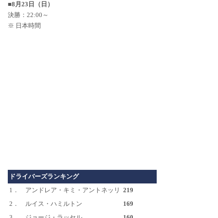
■8月23日（日）
決勝：22:00～
※ 日本時間
ドライバーズランキング
1．
アンドレア・キミ・アントネッリ
219
2．
ルイス・ハミルトン
169
3．
ジョージ・ラッセル
160