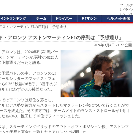
フェルナ
1ドライ
していま
 アストンマーティンF1の序列は「予想通り」
ド・アロンソ アストンマーティンF1の序列は「予想通り」
2024年3月4日 21:27 公開
アロンソは、2024年F1第1戦バー
アストンマーティンが序列で5位に入
に予想通りだったと語る。
な予選バトルの中、アロンソのQ3
ポールシッターのマックス・フェ
ら0.363秒差の6番手。3番手のジ
ルとはわずか0.05秒差だった。
スではアロンソは順位を落とし、
メルセデス勢や後方からスタートしたマクラーレン勢について行くことがで
レースを終えた。その後方では、チームメイトのランス・ストロールが1周目
したものの、挽回して10位でフィニッシュした。
スは、スターティンググリッドのアウト・オブ・ポジション後、アストンマ
チームの予想と完全に一致したとアロンソは説明した。