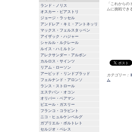
「これからの
ランド・ノリス
ムに挑戦でき
オスカー・ピアストリ
ジョージ・ラッセル
アンドレア・キミ・アントネッリ
マックス・フェルスタッペン
アイザック・ハジャー
シャルル・ルクレール
ルイス・ハミルトン
アレクサンダー・アルボン
カルロス・サインツ
リアム・ローソン
アービッド・リンドブラッド
カテゴリー：
フェルナンド・アロンソ
ム
ランス・ストロール
エステバン・オコン
オリバー・ベアマン
ピエール・ガスリー
フランコ・コラピント
ニコ・ヒュルケンベルグ
ガブリエル・ボルトレト
セルジオ・ペレス