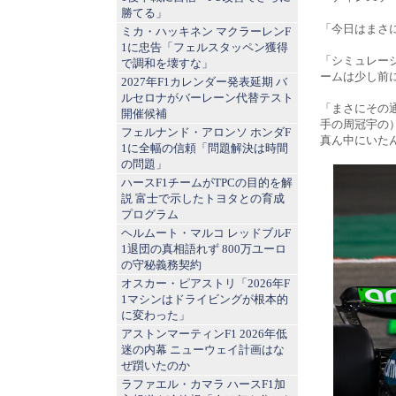
勝てる」
「今日はまさ
ミカ・ハッキネン マクラーレンF
1に忠告「フェルスタッペン獲得
「シミュレー
で調和を壊すな」
ームは少し前
2027年F1カレンダー発表延期 バ
ルセロナがバーレーン代替テスト
「まさにその
開催候補
手の周冠宇の
フェルナンド・アロンソ ホンダF
真ん中にいた
1に全幅の信頼「問題解決は時間
の問題」
ハースF1チームがTPCの目的を解
説 富士で示したトヨタとの育成
プログラム
ヘルムート・マルコ レッドブルF
1退団の真相語れず 800万ユーロ
の守秘義務契約
オスカー・ピアストリ「2026年F
1マシンはドライビングが根本的
に変わった」
アストンマーティンF1 2026年低
迷の内幕 ニューウェイ計画はな
ぜ躓いたのか
ラファエル・カマラ ハースF1加