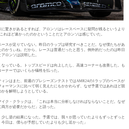
末に驚きがあるとすれば、アロンソはレースペースに疑問が残るというより
でこれほど速かったのかということだとアロンソは感じていた。
ペースが足りていない。昨日のラップは研究すべきことだ。なぜ僕たちがあ
たのかうぃね。だから、レースは普通だったと思う。例外的だったのは昨日
とアロンソは説明した。
くなっている。トップスピードは向上したし、高速コーナーも改善した。も
コーナーではいくらか犠牲を払った。
ティンはまた、前週のプレシーズンテストではAMR24の1ラップのペースが
フォーマンスに比べて弱く見えたにもかかわらず、なぜ予選ではあれほど競
のかを解明しようとしている。
マイク・クラックは、「これは本当に分析しなければならないことだ。なぜ
に両方が必要だからだ」と語った。
、少し逆の結果になった。予選では、我々が思っていたよりもずっとずっと
。今日は、僕らが予想していたよりも少し近かった」