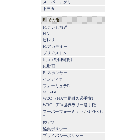
スーパーアグリ
トヨタ
F1 その他
F1テレビ放送
FIA
ピレリ
F1アカデミー
ブリヂストン
Juju（野田樹潤）
F1動画
F1スポンサー
インディカー
フォーミュラE
MotoGP
WEC （FIA世界耐久選手権）
WRC （FIA世界ラリー選手権）
スーパーフォーミュラ
/
SUPER G
T
F2
/
F3
編集ポリシー
プライバシーポリシー