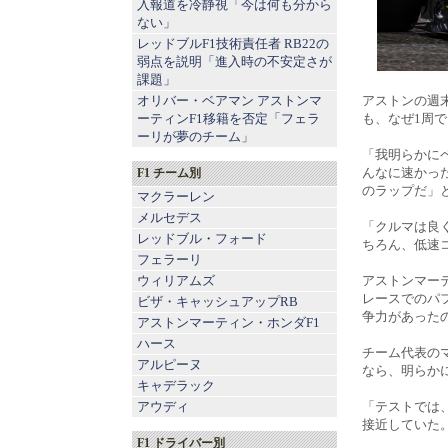
入報道を冷静視「今は何も分から
ない」
レッドブルF1技術責任者 RB22の
弱点を説明「進入時の不安定さが
課題」
オリバー・ベアマン アストンマ
アストンの週
ーティンF1移籍を否定「フェラ
も、なぜ1周
ーリが夢のチーム」
「我明らかに
んなに速かっ
F1 チーム別
のラップだ」
マクラーレン
メルセデス
「クルマは良
レッドブル
・
フォード
ちろん、低速
フェラーリ
ウィリアムズ
アストンマー
レースでのパ
ビザ・キャッシュアップRB
争力があった
アストンマーティン
・
ホンダF1
ハース
チーム代表の
アルピーヌ
なら、明らか
キャデラック
アウディ
「テストでは
接近していた
F1 ドライバー別