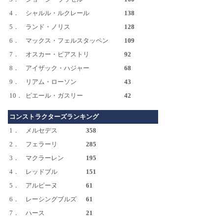
4．
シャルル・ルクレール
138
5．
ランド・ノリス
128
6．
マックス・フェルスタッペン
109
7．
オスカー・ピアストリ
92
8．
アイザック・ハジャー
68
9．
リアム・ローソン
43
10．
ピエール・ガスリー
42
コンストラクターズランキング
1．
メルセデス
358
2．
フェラーリ
285
3．
マクラーレン
195
4．
レッドブル
151
5．
アルピーヌ
61
6．
レーシングブルズ
61
7．
ハース
21