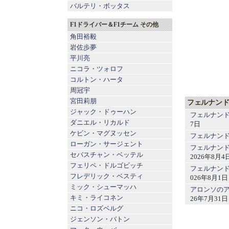
バルテリ・ボッタス
F1ドライバー＆F1チーム その他
角田裕毅
岩佐歩夢
平川亮
ニコラ・ツォロフ
コルトン・ハータ
周冠宇
宮田莉朋
フェルナンド
ジャック・ドゥーハン
フェルナンド
ダニエル・リカルド
7日
ケビン・マグヌッセン
フェルナンド
ローガン・サージェント
フェルナンド
セバスチャン・ベッテル
2026年8月4
フェリペ・ドルゴビッチ
フェルナンド
フレデリック・ベスティ
026年8月1日
ミック・シューマッハ
アロンソの
キミ・ライコネン
26年7月31日
ニコ・ロズベルグ
ジェンソン・バトン