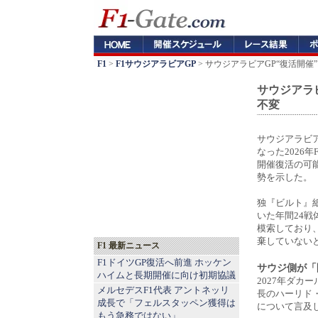
F1
>
F1サウジアラビアGP
> サウジアラビアGP“復活開催
サウジアラビ
不変
サウジアラビ
なった2026
開催復活の可
勢を示した。
独『ビルト』
いた年間24
模索しており
棄していない
F1 最新ニュース
F1ドイツGP復活へ前進 ホッケン
サウジ側が「
ハイムと長期開催に向け初期協議
2027年ダ
メルセデスF1代表 アントネッリ
長のハーリド
成長で「フェルスタッペン獲得は
について言及
もう急務ではない」