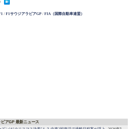
F1
/
F1サウジアラビアGP
/
FIA（国際自動車連盟）
ラビアGP 最新ニュース
1シーズンは“クリスマス決着”も？ 中東2戦復活で過酷日程案が浮上
- 2026年5