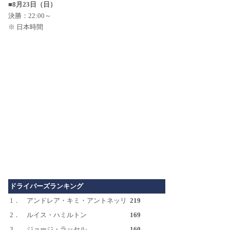
■8月23日（日）
決勝：22:00～
※ 日本時間
ドライバーズランキング
1．
アンドレア・キミ・アントネッリ
219
2．
ルイス・ハミルトン
169
3．
ジョージ・ラッセル
160