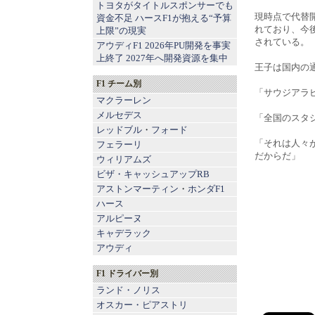
トヨタがタイトルスポンサーでも
現時点で代替
資金不足 ハースF1が抱える“予算
れており、今
上限”の現実
されている。
アウディF1 2026年PU開発を事実
上終了 2027年へ開発資源を集中
王子は国内の
F1 チーム別
「サウジアラ
マクラーレン
メルセデス
「全国のスタ
レッドブル
・
フォード
「それは人々
フェラーリ
だからだ」
ウィリアムズ
ビザ・キャッシュアップRB
アストンマーティン
・
ホンダF1
ハース
アルピーヌ
キャデラック
アウディ
F1 ドライバー別
ランド・ノリス
オスカー・ピアストリ