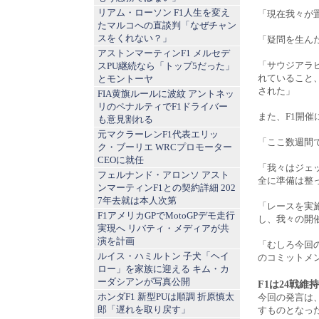
リアム・ローソン F1人生を変え
「現在我々が
たマルコへの直談判「なぜチャン
スをくれない？」
「疑問を生ん
アストンマーティンF1 メルセデ
「サウジアラ
スPU継続なら「トップ5だった」
れていること
とモントーヤ
された」
FIA黄旗ルールに波紋 アントネッ
リのペナルティでF1ドライバー
また、F1開
も意見割れる
元マクラーレンF1代表エリッ
「ここ数週間
ク・ブーリエ WRCプロモーター
CEOに就任
「我々はジェ
フェルナンド・アロンソ アスト
全に準備は整
ンマーティンF1との契約詳細 202
7年去就は本人次第
「レースを実施
F1アメリカGPでMotoGPデモ走行
し、我々の開
実現へ リバティ・メディアが共
演を計画
「むしろ今回
ルイス・ハミルトン 子犬「ヘイ
のコミットメ
ロー」を家族に迎える キム・カ
ーダシアンが写真公開
F1は24戦維
ホンダF1 新型PUは順調 折原慎太
今回の発言は
郎「遅れを取り戻す」
すものとなっ