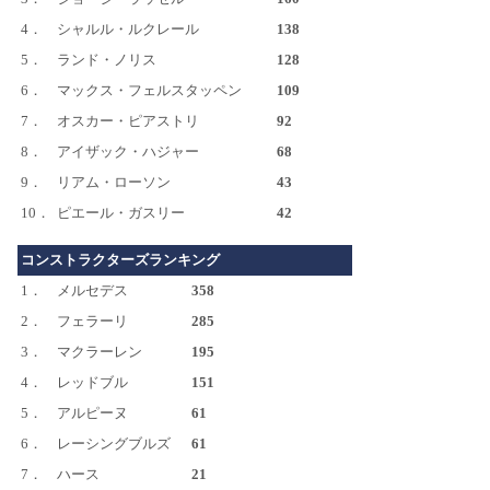
4．
シャルル・ルクレール
138
5．
ランド・ノリス
128
6．
マックス・フェルスタッペン
109
7．
オスカー・ピアストリ
92
8．
アイザック・ハジャー
68
9．
リアム・ローソン
43
10．
ピエール・ガスリー
42
コンストラクターズランキング
1．
メルセデス
358
2．
フェラーリ
285
3．
マクラーレン
195
4．
レッドブル
151
5．
アルピーヌ
61
6．
レーシングブルズ
61
7．
ハース
21