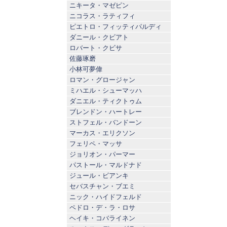
ニキータ・マゼピン
ニコラス・ラティフィ
ピエトロ・フィッティパルディ
ダニール・クビアト
ロバート・クビサ
佐藤琢磨
小林可夢偉
ロマン・グロージャン
ミハエル・シューマッハ
ダニエル・ティクトゥム
ブレンドン・ハートレー
ストフェル・バンドーン
マーカス・エリクソン
フェリペ・マッサ
ジョリオン・パーマー
パストール・マルドナド
ジュール・ビアンキ
セバスチャン・ブエミ
ニック・ハイドフェルド
ペドロ・デ・ラ・ロサ
ヘイキ・コバライネン