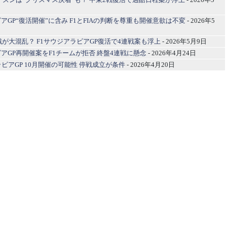
アGP“復活開催”に含み F1とFIAの判断を尊重も開催意欲は不変
- 2026年5
盤戦が大混乱？ F1サウジアラビアGP復活で4連戦案も浮上
- 2026年5月9日
アGP再開催案をF1チームが拒否 終盤4連戦に懸念
- 2026年4月24日
ラビアGP 10月開催の可能性 停戦成立が条件
- 2026年4月20日