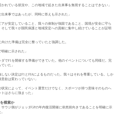
置かれている状況や、この地域で起きた出来事を無視することはできない」
だ出来事ではあったが、同時に答えも示された」
ビアが安定していること、我々の体制が強固であること、国境が安全に守ら
、そして我々が国民保護と地域安定への貢献に集中し続けていることが証明
催に向けた準備は完全に整っていたと強調した。
で明確に示された」
ッダでF1を開催する準備ができていた。他のイベントについても同様だ。完
っていた」
しない決定はF1とFIAによるものだった。我々はそれを尊重している。しか
催意欲は変わっていない」
の状況によって、イベント運営だけでなく、スポーツが持つ意味そのものへ
ントはさらに強まった」
持を模索か
、サウジ側がジェッダGPの年内復活開催に依然前向きであることを明確に示
た。