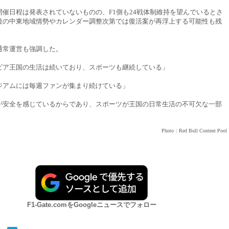
開催日程は発表されていないものの、F1側も24戦体制維持を望んでいるとさ
後の中東地域情勢やカレンダー調整次第では復活案が再浮上する可能性も残
通常運営も強調した。
ビア王国の生活は続いており、スポーツも継続している」
ジアムには毎週ファンが集まり続けている」
が安全を感じているからであり、スポーツが王国の日常生活の不可欠な一部
Photo：Red Bull Content Pool
F1-Gate.comをGoogleニュースでフォロー