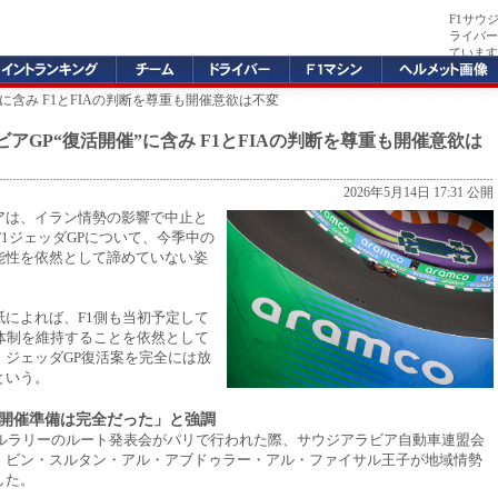
F1サウ
ライバー
ています
”に含み F1とFIAの判断を尊重も開催意欲は不変
アGP“復活開催”に含み F1とFIAの判断を尊重も開催意欲は
2026年5月14日 17:31 公開
アは、イラン情勢の影響で中止と
年F1ジェッダGPについて、今季中の
能性を依然として諦めていない姿
紙によれば、F1側も当初予定して
戦体制を維持することを依然として
、ジェッダGP復活案を完全には放
という。
開催準備は完全だった」と強調
カールラリーのルート発表会がパリで行われた際、サウジアラビア自動車連盟会
・ビン・スルタン・アル・アブドゥラー・アル・ファイサル王子が地域情勢
した。