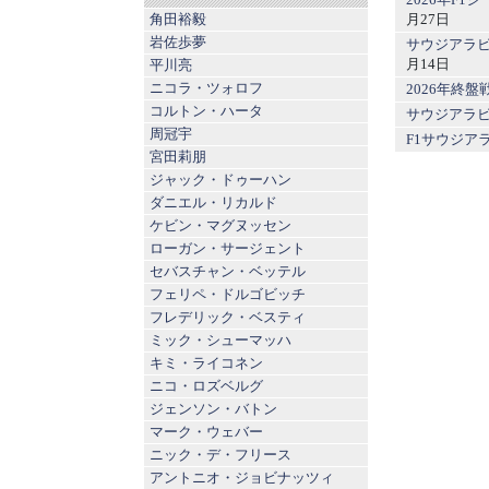
月27日
角田裕毅
岩佐歩夢
サウジアラビ
月14日
平川亮
ニコラ・ツォロフ
2026年終
コルトン・ハータ
サウジアラビ
周冠宇
F1サウジア
宮田莉朋
ジャック・ドゥーハン
ダニエル・リカルド
ケビン・マグヌッセン
ローガン・サージェント
セバスチャン・ベッテル
フェリペ・ドルゴビッチ
フレデリック・ベスティ
ミック・シューマッハ
キミ・ライコネン
ニコ・ロズベルグ
ジェンソン・バトン
マーク・ウェバー
ニック・デ・フリース
アントニオ・ジョビナッツィ