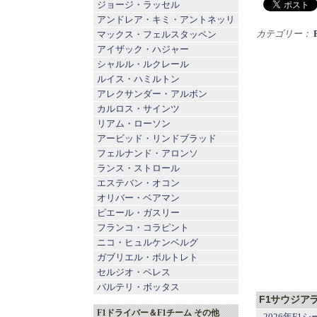
ジョージ・ラッセル
アンドレア・キミ・アントネッリ
カテゴリー：
マックス・フェルスタッペン
アイザック・ハジャー
シャルル・ルクレール
ルイス・ハミルトン
アレクサンダー・アルボン
カルロス・サインツ
リアム・ローソン
アービッド・リンドブラッド
フェルナンド・アロンソ
ランス・ストロール
エステバン・オコン
オリバー・ベアマン
ピエール・ガスリー
フランコ・コラピント
ニコ・ヒュルケンベルグ
ガブリエル・ボルトレト
セルジオ・ペレス
バルテリ・ボッタス
F1サウジア
F1ドライバー＆F1チーム その他
2026年F