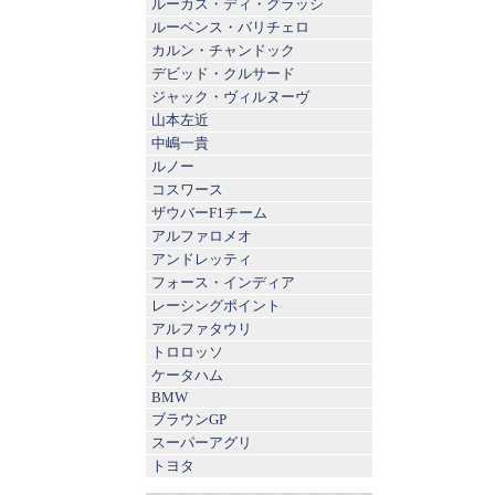
ルーカス・ディ・グラッシ
ルーベンス・バリチェロ
カルン・チャンドック
デビッド・クルサード
ジャック・ヴィルヌーヴ
山本左近
中嶋一貴
ルノー
コスワース
ザウバーF1チーム
アルファロメオ
アンドレッティ
フォース・インディア
レーシングポイント
アルファタウリ
トロロッソ
ケータハム
BMW
ブラウンGP
スーパーアグリ
トヨタ