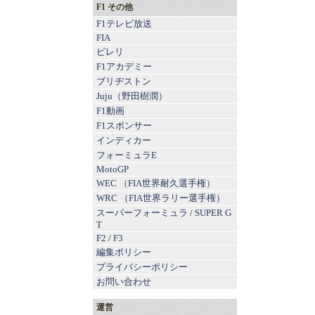
F1 その他
F1テレビ放送
FIA
ピレリ
F1アカデミー
ブリヂストン
Juju（野田樹潤）
F1動画
F1スポンサー
インディカー
フォーミュラE
MotoGP
WEC （FIA世界耐久選手権）
WRC （FIA世界ラリー選手権）
スーパーフォーミュラ
/
SUPER G
T
F2
/
F3
編集ポリシー
プライバシーポリシー
お問い合わせ
運営