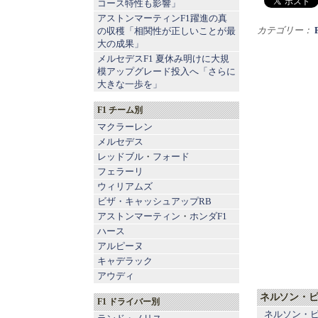
コース特性も影響」
アストンマーティンF1躍進の真
カテゴリー：
の収穫「相関性が正しいことが最
大の成果」
メルセデスF1 夏休み明けに大規
模アップグレード投入へ「さらに
大きな一歩を」
F1 チーム別
マクラーレン
メルセデス
レッドブル
・
フォード
フェラーリ
ウィリアムズ
ビザ・キャッシュアップRB
アストンマーティン
・
ホンダF1
ハース
アルピーヌ
キャデラック
アウディ
ネルソン・ピケ
F1 ドライバー別
ネルソン・ピ