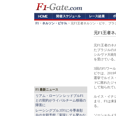
F1
>
ネルソン・ピケJr.
> 元F1王者ネルソン・ピケ、ブ
元F1王者
元F1王者の
たブラジルの
シルヴァ大統
を受けている
3回のF1ワー
ピケは、201
選挙でルイス
ァに敗れたジ
して知られて
F1 最新ニュース
リアム・ローソン レッドブルF1
ルイス・イナ
との契約がライバルチーム移籍の
まり、F1は
障害に
る。
レーシングブルズF1に今季表彰
台の大胆予想「実現しても驚かな
ソーシャルメ