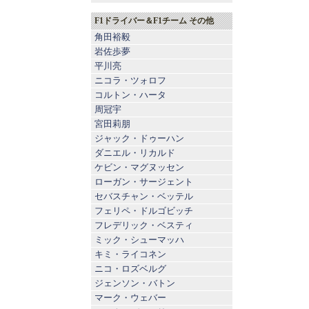
F1ドライバー＆F1チーム その他
角田裕毅
岩佐歩夢
平川亮
ニコラ・ツォロフ
コルトン・ハータ
周冠宇
宮田莉朋
ジャック・ドゥーハン
ダニエル・リカルド
ケビン・マグヌッセン
ローガン・サージェント
セバスチャン・ベッテル
フェリペ・ドルゴビッチ
フレデリック・ベスティ
ミック・シューマッハ
キミ・ライコネン
ニコ・ロズベルグ
ジェンソン・バトン
マーク・ウェバー