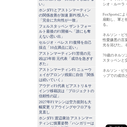
い」
シオ・ルーラ
ホンダF1とアストンマーティン
FoxSpor
の関係改善が加速 新PU投入へ
扇動し、軍と
「完全に方向性が一致」
る。
フェルスタッペン ザントフォー
ルト最後のF1開催へ「誰にも奪
ネルソン・ピ
えない思い出」
性愛嫌悪の言
セルジオ・ペレス F1復帰を自己
光を浴びた。
採点「10点満点に近い」
アストンマーティンF1苦境の元
70歳のネル
凶は5年前 元代表「成功を急ぎす
スタッペンと
ぎた」
アストンマーティンF1 ニューウ
ネルソン・ピ
ェイがアロンソ残留に自信「関係
ップでの成功と
は続いていく」
アウディF1代表 ピアストリ＆サ
インツ移籍説は「プロジェクトの
信頼性の証」
2027年F1マシンは空力規則も大
幅変更 リアウイングやフロアを
見直し
ホンダF1 渡辺康治 アストンマー
ティンに慎重姿勢「ハンガリーは