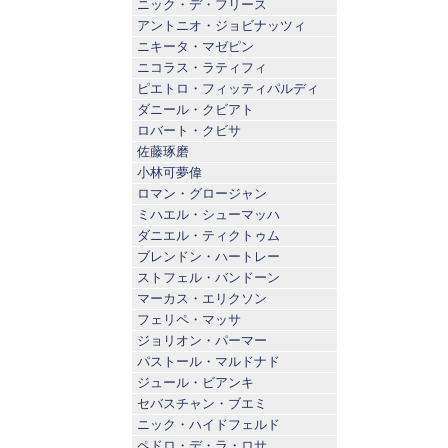
ニック・デ・フリース
アントニオ・ジョビナッツィ
ニキータ・マゼピン
ニコラス・ラティフィ
ピエトロ・フィッティパルディ
ダニール・クビアト
ロバート・クビサ
佐藤琢磨
小林可夢偉
ロマン・グロージャン
ミハエル・シューマッハ
ダニエル・ティクトゥム
ブレンドン・ハートレー
ストフェル・バンドーン
マーカス・エリクソン
フェリペ・マッサ
ジョリオン・パーマー
パストール・マルドナド
ジュール・ビアンキ
セバスチャン・ブエミ
ニック・ハイドフェルド
ペドロ・デ・ラ・ロサ