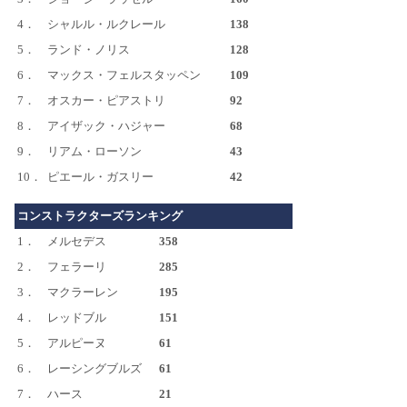
4．
シャルル・ルクレール
138
5．
ランド・ノリス
128
6．
マックス・フェルスタッペン
109
7．
オスカー・ピアストリ
92
8．
アイザック・ハジャー
68
9．
リアム・ローソン
43
10．
ピエール・ガスリー
42
コンストラクターズランキング
1．
メルセデス
358
2．
フェラーリ
285
3．
マクラーレン
195
4．
レッドブル
151
5．
アルピーヌ
61
6．
レーシングブルズ
61
7．
ハース
21