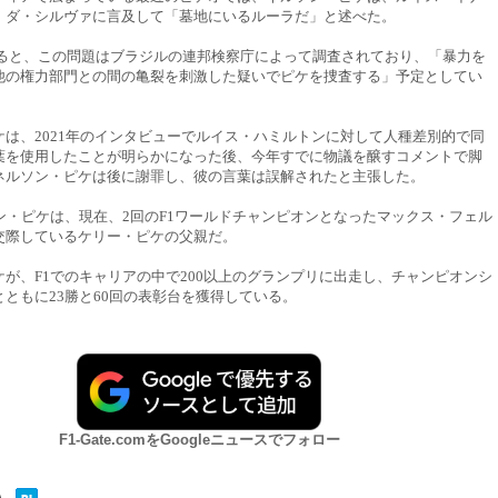
・ダ・シルヴァに言及して「墓地にいるルーラだ」と述べた。
tsによると、この問題はブラジルの連邦検察庁によって調査されており、「暴力を
他の権力部門との間の亀裂を刺激した疑いでピケを捜査する」予定としてい
ケは、2021年のインタビューでルイス・ハミルトンに対して人種差別的で同
葉を使用したことが明らかになった後、今年すでに物議を醸すコメントで脚
ネルソン・ピケは後に謝罪し、彼の言葉は誤解されたと主張した。
ソン・ピケは、現在、2回のF1ワールドチャンピオンとなったマックス・フェル
交際しているケリー・ピケの父親だ。
ケが、F1でのキャリアの中で200以上のグランプリに出走し、チャンピオンシ
ともに23勝と60回の表彰台を獲得している。
F1-Gate.comをGoogleニュースでフォロー