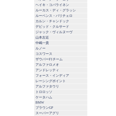
ヘイキ・コバライネン
ルーカス・ディ・グラッシ
ルーベンス・バリチェロ
カルン・チャンドック
デビッド・クルサード
ジャック・ヴィルヌーヴ
山本左近
中嶋一貴
ルノー
コスワース
ザウバーF1チーム
アルファロメオ
アンドレッティ
フォース・インディア
レーシングポイント
アルファタウリ
トロロッソ
ケータハム
BMW
ブラウンGP
スーパーアグリ