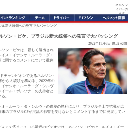
ネルソン
イバーの
います。
ラジル新大統領への発言で大バッシング
ネルソン・ピケ、ブラジル新大統領への発言で大バッシング
2022年11月6日 18:02 公開
ネルソン・ピケは、新しく選出され
ルイス・イナシオ・ルーラ・ダ・
領に関するコメントについて批判
。
ルドチャンピオンであるネルソン・
9年から大統領を務める、2022年の
・イナシオ・ルーラ・ダ・シルヴ
ャイール・ボルソナロの支持者と
いる。
シオ・ルーラ・ダ・シルヴァの僅差の勝利により、ブラジル全土で抗議が広
来週末のブラジルGPが混乱の影響を受けないとコメントするまでに発展してい
ディアで広まっている最近のビデオでは、ネルソン・ピケは、ルイス・イナ