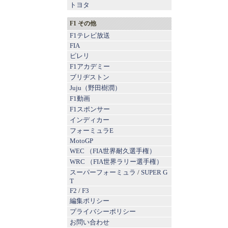
トヨタ
F1 その他
F1テレビ放送
FIA
ピレリ
F1アカデミー
ブリヂストン
Juju（野田樹潤）
F1動画
F1スポンサー
インディカー
フォーミュラE
MotoGP
WEC （FIA世界耐久選手権）
WRC （FIA世界ラリー選手権）
スーパーフォーミュラ
/
SUPER G
T
F2
/
F3
編集ポリシー
プライバシーポリシー
お問い合わせ