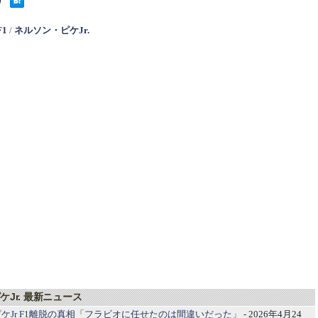
F1
/
ネルソン・ピケJr.
Jr. 最新ニュース
ケJr F1離脱の真相「フラビオに任せたのは間違いだった」
- 2026年4月24