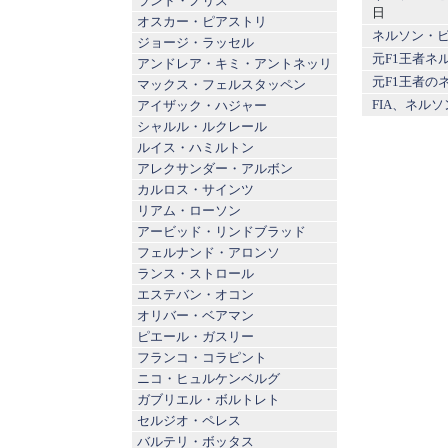
ランド・ノリス
日
オスカー・ピアストリ
ネルソン・ピ
ジョージ・ラッセル
元F1王者ネ
アンドレア・キミ・アントネッリ
元F1王者の
マックス・フェルスタッペン
FIA、ネル
アイザック・ハジャー
シャルル・ルクレール
ルイス・ハミルトン
アレクサンダー・アルボン
カルロス・サインツ
リアム・ローソン
アービッド・リンドブラッド
フェルナンド・アロンソ
ランス・ストロール
エステバン・オコン
オリバー・ベアマン
ピエール・ガスリー
フランコ・コラピント
ニコ・ヒュルケンベルグ
ガブリエル・ボルトレト
セルジオ・ペレス
バルテリ・ボッタス