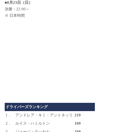
■8月23日（日）
決勝：22:00～
※ 日本時間
ドライバーズランキング
1．
アンドレア・キミ・アントネッリ
219
2．
ルイス・ハミルトン
169
3．
ジョージ・ラッセル
160