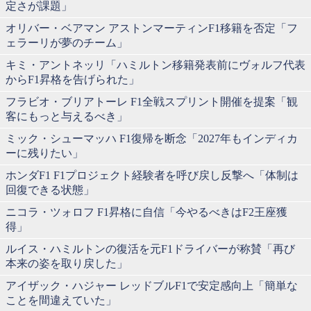
定さが課題」
オリバー・ベアマン アストンマーティンF1移籍を否定「フ
ェラーリが夢のチーム」
キミ・アントネッリ「ハミルトン移籍発表前にヴォルフ代表
からF1昇格を告げられた」
フラビオ・ブリアトーレ F1全戦スプリント開催を提案「観
客にもっと与えるべき」
ミック・シューマッハ F1復帰を断念「2027年もインディカ
ーに残りたい」
ホンダF1 F1プロジェクト経験者を呼び戻し反撃へ「体制は
回復できる状態」
ニコラ・ツォロフ F1昇格に自信「今やるべきはF2王座獲
得」
ルイス・ハミルトンの復活を元F1ドライバーが称賛「再び
本来の姿を取り戻した」
アイザック・ハジャー レッドブルF1で安定感向上「簡単な
ことを間違えていた」