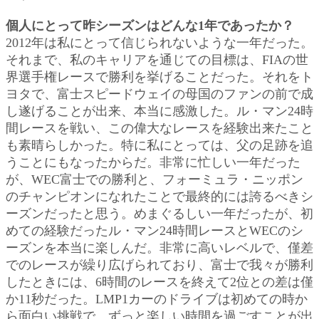
個人にとって昨シーズンはどんな1年であったか？
2012年は私にとって信じられないような一年だった。
それまで、私のキャリアを通じての目標は、FIAの世
界選手権レースで勝利を挙げることだった。それをト
ヨタで、富士スピードウェイの母国のファンの前で成
し遂げることが出来、本当に感激した。ル・マン24時
間レースを戦い、この偉大なレースを経験出来たこと
も素晴らしかった。特に私にとっては、父の足跡を追
うことにもなったからだ。非常に忙しい一年だった
が、WEC富士での勝利と、フォーミュラ・ニッポン
のチャンピオンになれたことで最終的には誇るべきシ
ーズンだったと思う。めまぐるしい一年だったが、初
めての経験だったル・マン24時間レースとWECのシ
ーズンを本当に楽しんだ。非常に高いレベルで、僅差
でのレースが繰り広げられており、富士で我々が勝利
したときには、6時間のレースを終えて2位との差は僅
か11秒だった。LMP1カーのドライブは初めての時か
ら面白い挑戦で、ずっと楽しい時間を過ごすことが出