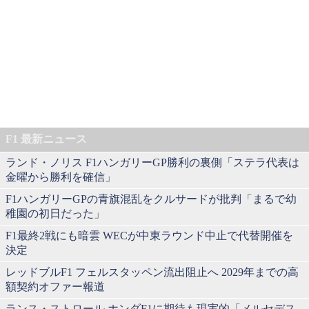
F1 最新ニュース
ランド・ノリス F1ハンガリーGP勝利の裏側「ステラ代表は
金曜から勝利を確信」
F1ハンガリーGPの青旗混乱をクルサードが批判「まるで幼
稚園の初日だった」
F1最終2戦にも暗雲 WECが中東ラウンド中止で代替開催を
決定
レッドブルF1 フェルスタッペン流出阻止へ 2029年までの高
額契約オファー報道
ランス・ストロール ホンダF1に期待も現実的「メルセデス