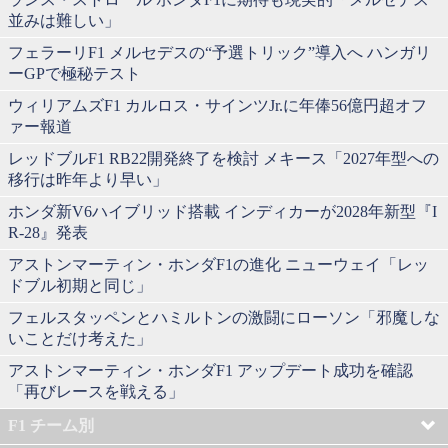
並みは難しい」
フェラーリF1 メルセデスの“予選トリック”導入へ ハンガリ
ーGPで極秘テスト
ウィリアムズF1 カルロス・サインツJr.に年俸56億円超オフ
ァー報道
レッドブルF1 RB22開発終了を検討 メキース「2027年型への
移行は昨年より早い」
ホンダ新V6ハイブリッド搭載 インディカーが2028年新型『I
R-28』発表
アストンマーティン・ホンダF1の進化 ニューウェイ「レッ
ドブル初期と同じ」
フェルスタッペンとハミルトンの激闘にローソン「邪魔しな
いことだけ考えた」
アストンマーティン・ホンダF1 アップデート成功を確認
「再びレースを戦える」
F1 チーム別