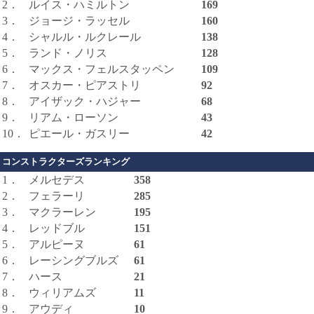
2．
ルイス・ハミルトン
169
3．
ジョージ・ラッセル
160
4．
シャルル・ルクレール
138
5．
ランド・ノリス
128
6．
マックス・フェルスタッペン
109
7．
オスカー・ピアストリ
92
8．
アイザック・ハジャー
68
9．
リアム・ローソン
43
10．
ピエール・ガスリー
42
コンストラクターズランキング
1．
メルセデス
358
2．
フェラーリ
285
3．
マクラーレン
195
4．
レッドブル
151
5．
アルピーヌ
61
6．
レーシングブルズ
61
7．
ハース
21
8．
ウィリアムズ
11
9．
アウディ
10