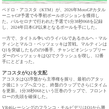
ペドロ・アコスタ（KTM）が、2026年MotoGPカタル
ーニャGP予選で今季初ポールポジションを獲得し
た。バルセロナで行われた予選で1分38秒068を記録
し、2024年日本GP以来となるポールを手にした。
一方で、タイトル争いのライバルであるホルヘ・マル
ティンとマルコ・ベッツェッキは苦戦。マルティンは
Q1を突破したものの9番手、チャンピオンシップリー
ダーのベッツェッキはQ2でクラッシュを喫し、12番
手にとどまった。
アコスタがQ2を支配
アコスタはQ2序盤から主導権を握り、最初のアタッ
ク後にトップへ立つと、終盤のラップでさらにタイム
を更新。1分38秒068という圧巻のラップで、フロント
ローの先頭を確保した。
VR46レーシングのフランコ・モルビデリはQ1から勝