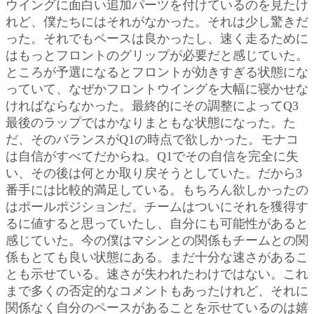
ウイングに面白い追加パーツを付けているのを見たけ
れど、僕たちにはそれがなかった。それは少し驚きだ
った。それでもペースは良かったし、速く走るために
はもっとフロントのグリップが必要だと感じていた。
ところが予選になるとフロントが効きすぎる状態にな
っていて、なぜかフロントウイングを大幅に寝かせな
ければならなかった。最終的にその調整によってQ3
最後のラップではかなりまともな状態になった。た
だ、そのバランスがQ1の時点で欲しかった。モナコ
は自信がすべてだからね。Q1でその自信を完全に失
い、その後は何とか取り戻そうとしていた。だから3
番手には比較的満足している。もちろん欲しかったの
はポールポジションだ。チームはついにそれを獲得す
るに値すると思っていたし、自分にも可能性があると
感じていた。今の僕はマシンとの関係もチームとの関
係もとても良い状態にある。まだ十分な速さがあるこ
とも示せている。速さが失われたわけではない。これ
まで多くの否定的なコメントもあったけれど、それに
関係なく自分のペースがあることを示せているのは嬉