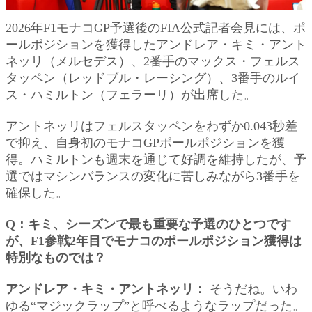
2026年F1モナコGP予選後のFIA公式記者会見には、ポ
ールポジションを獲得したアンドレア・キミ・アント
ネッリ（メルセデス）、2番手のマックス・フェルス
タッペン（レッドブル・レーシング）、3番手のルイ
ス・ハミルトン（フェラーリ）が出席した。
アントネッリはフェルスタッペンをわずか0.043秒差
で抑え、自身初のモナコGPポールポジションを獲
得。ハミルトンも週末を通じて好調を維持したが、予
選ではマシンバランスの変化に苦しみながら3番手を
確保した。
Q：キミ、シーズンで最も重要な予選のひとつです
が、F1参戦2年目でモナコのポールポジション獲得は
特別なものでは？
アンドレア・キミ・アントネッリ：
そうだね。いわ
ゆる“マジックラップ”と呼べるようなラップだった。