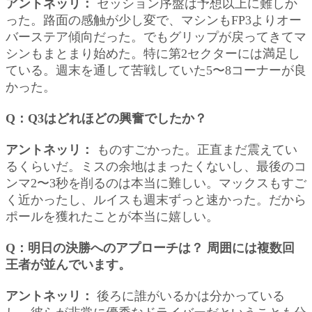
アントネッリ：
セッション序盤は予想以上に難しか
った。路面の感触が少し変で、マシンもFP3よりオー
バーステア傾向だった。でもグリップが戻ってきてマ
シンもまとまり始めた。特に第2セクターには満足し
ている。週末を通して苦戦していた5〜8コーナーが良
かった。
Q：Q3はどれほどの興奮でしたか？
アントネッリ：
ものすごかった。正直まだ震えてい
るくらいだ。ミスの余地はまったくないし、最後のコ
ンマ2〜3秒を削るのは本当に難しい。マックスもすご
く近かったし、ルイスも週末ずっと速かった。だから
ポールを獲れたことが本当に嬉しい。
Q：明日の決勝へのアプローチは？ 周囲には複数回
王者が並んでいます。
アントネッリ：
後ろに誰がいるかは分かっている