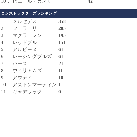
10．
ピエール・ガスリー
42
コンストラクターズランキング
1．
メルセデス
358
2．
フェラーリ
285
3．
マクラーレン
195
4．
レッドブル
151
5．
アルピーヌ
61
6．
レーシングブルズ
61
7．
ハース
21
8．
ウィリアムズ
11
9．
アウディ
10
10．
アストンマーティン
1
11．
キャデラック
0