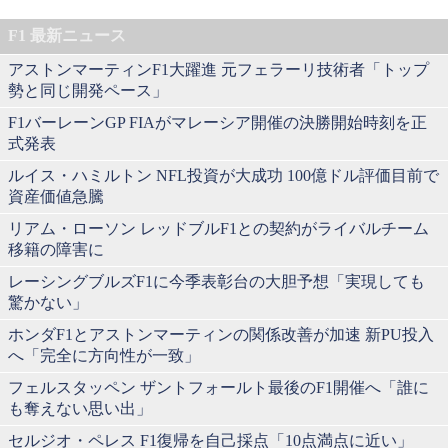
F1 最新ニュース
アストンマーティンF1大躍進 元フェラーリ技術者「トップ
勢と同じ開発ペース」
F1バーレーンGP FIAがマレーシア開催の決勝開始時刻を正
式発表
ルイス・ハミルトン NFL投資が大成功 100億ドル評価目前で
資産価値急騰
リアム・ローソン レッドブルF1との契約がライバルチーム
移籍の障害に
レーシングブルズF1に今季表彰台の大胆予想「実現しても
驚かない」
ホンダF1とアストンマーティンの関係改善が加速 新PU投入
へ「完全に方向性が一致」
フェルスタッペン ザントフォールト最後のF1開催へ「誰に
も奪えない思い出」
セルジオ・ペレス F1復帰を自己採点「10点満点に近い」