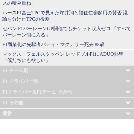
スの積み重ね」
ハースF1富士TPCで見えた坪井翔と福住仁嶺起用の賛否 議
論を分けたTPCの役割
セパン F1バーレーンGP開催でもチケット収入ゼロ 「すべて
バーレーン側に入る」
F1商業化の先駆者パディ・マクナリー死去 88歳
マックス・フェルスタッペン レッドブルF1にADUO熱望
「僕たちにも欲しい」
F1 チーム別
F1 ドライバー別
F1ドライバー＆F1チーム その他
F1 その他
運営