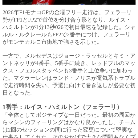
2026年F1モナコGPの金曜フリー走行は、フェラーリ
勢がFP1とFP2で首位を分け合う形となり、ルイス・
ハミルトンが1分13秒026で初日最速を記録した。シャ
ルル・ルクレールもFP2で2番手につけ、フェラーリ
がモンテカルロ市街地で強さを示した。
一方で、メルセデスはジョージ・ラッセルとキミ・ア
ントネッリが4番手、5番手に続き、レッドブルのマッ
クス・フェルスタッペンも3番手と上位争いに加わっ
た。マクラーレンはランド・ノリスが電気系トラブル
で走行時間を失い、予選に向けて巻き返しが必要な初
日となった。
1番手：ルイス・ハミルトン（フェラーリ）
「全体としてポジティブな一日だった。最初の周回か
らマシンのフィーリングはかなり良かったし、チーム
は2回のセッションの間に行った変更について堅実な
仕事をしてくれた。そのおかげで大きな問題もなくプ