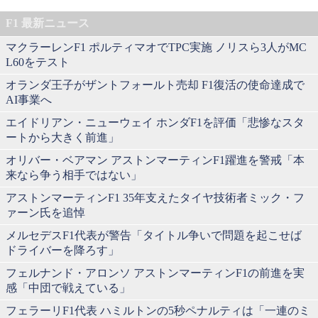
F1 最新ニュース
マクラーレンF1 ポルティマオでTPC実施 ノリスら3人がMC
L60をテスト
オランダ王子がザントフォールト売却 F1復活の使命達成で
AI事業へ
エイドリアン・ニューウェイ ホンダF1を評価「悲惨なスタ
ートから大きく前進」
オリバー・ベアマン アストンマーティンF1躍進を警戒「本
来なら争う相手ではない」
アストンマーティンF1 35年支えたタイヤ技術者ミック・フ
ァーン氏を追悼
メルセデスF1代表が警告「タイトル争いで問題を起こせば
ドライバーを降ろす」
フェルナンド・アロンソ アストンマーティンF1の前進を実
感「中団で戦えている」
フェラーリF1代表 ハミルトンの5秒ペナルティは「一連のミ