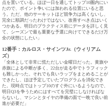
点を置いている。ほぼ一日を通してトップ10圏内にい
たので、ポイント争いには加われる位置にいると思
う。ただ、他のサーキットほど競争力は高くないし、
完全に順調だったわけではない。改善すべき点はいく
つかある。明日のプラクティス前にデータを詳しく見
て、シーズンで最も重要な予選に向けてできるだけ万
全の状態にしたい」
12番手：カルロス・サインツJr.（ウィリアム
ズ）
「全体として非常に慌ただしい金曜日だった。黄旗や
赤旗による中断が多く、22台が走る中でトラフィック
も難しかった。それでも良いラップをまとめることが
できたし、ほぼ予定していたプログラムを消化でき
た。現時点ではトップ10のすぐ外にいるようなので、
明日Q3を争うためにはすべてを完璧にしなければな
らないし、マシンとタイヤの準備の面で一晩で良い前
進が必要だ」