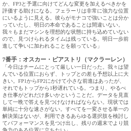
か、FP3と予選に向けてどんな変更を加えるべきかを
評価する助けになる。フェラーリは非常に強力な位置
にいるように見える。彼らがモナコで強いことは分か
っていたし、明日の本命であることは間違いない。
我々もまだマシンを理想的な状態に持ち込めていない
ので、見つけられるタイムは残っている。明日一歩前
進して争いに加われることを願っている」
7番手：オスカー・ピアストリ（マクラーレン）
「今日はチームにとって厳しい一日だった。我々は望
んでいる位置におらず、トップとの差も予想以上に大
きい。FP1からFP2にかけて小さな前進はあったが、
それでもトップから1秒遅れている。つまり、やるべ
き仕事がどれだけ多いかということだ。データを見直
して一晩で答えを見つけなければならない。現状では
単純に十分な速さがない。すべてを一変させる単一の
解決策はないが、利用できるあらゆる選択肢を検討し
てパフォーマンスを見つけ出し、残りの週末でより競
争力のある位置に立ちたい」