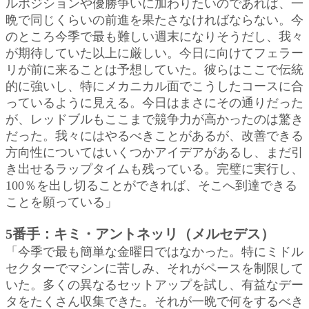
ルポジションや優勝争いに加わりたいのであれば、一
晩で同じくらいの前進を果たさなければならない。今
のところ今季で最も難しい週末になりそうだし、我々
が期待していた以上に厳しい。今日に向けてフェラー
リが前に来ることは予想していた。彼らはここで伝統
的に強いし、特にメカニカル面でこうしたコースに合
っているように見える。今日はまさにその通りだった
が、レッドブルもここまで競争力が高かったのは驚き
だった。我々にはやるべきことがあるが、改善できる
方向性についてはいくつかアイデアがあるし、まだ引
き出せるラップタイムも残っている。完璧に実行し、
100％を出し切ることができれば、そこへ到達できる
ことを願っている」
5番手：キミ・アントネッリ（メルセデス）
「今季で最も簡単な金曜日ではなかった。特にミドル
セクターでマシンに苦しみ、それがペースを制限して
いた。多くの異なるセットアップを試し、有益なデー
タをたくさん収集できた。それが一晩で何をするべき