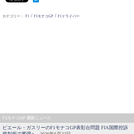
/
/
カテゴリー：
F1
F1モナコGP
F1ドライバー
F1モナコGP 最新ニュース
ピエール・ガスリーのF1モナコGP表彰台問題 FIA国際控訴
裁判所で審理へ
- 2026年6月23日