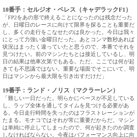
18番手：セルジオ・ペレス（キャデラックF1）
「FP2をあの形で終えることになったのは残念だった
が、日曜日のレースに向けて限界を探ることも重要だ
し、多くの走行をこなせたのは良かった。今日は我々
にとって力強い金曜日だった。あとコンマ数秒あれば
状況はまったく違っていたと思うので、本番でそれを
見つけたい。前のマシンたちとは接近しているし、明
日の結果は他車次第でもある。ただ、ここでは何が起
きても不思議ではない。重要な場面でそこにいて、明
日はマシンから最大限を引き出すだけだ」
19番手：ランド・ノリス（マクラーレン）
「難しい一日だった。明らかにペースが不足している
し、ラップ全体を通してタイムを見つける必要があ
る。今日走行時間を失ったのはフラストレーションが
たまる。モナコではそれが常に重要だからだ。マシン
は単純に停止してしまったので、何が起きたのか調査
しなければならない。今夜はパフォーマンス向上に向