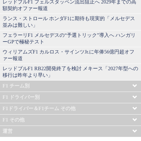
レッドブルF1 フェルスタッペン流出阻止へ 2029年までの高
額契約オファー報道
ランス・ストロール ホンダF1に期待も現実的「メルセデス
並みは難しい」
フェラーリF1 メルセデスの“予選トリック”導入へ ハンガリ
ーGPで極秘テスト
ウィリアムズF1 カルロス・サインツJr.に年俸56億円超オフ
ァー報道
レッドブルF1 RB22開発終了を検討 メキース「2027年型への
移行は昨年より早い」
F1 チーム別
F1 ドライバー別
F1ドライバー＆F1チーム その他
F1 その他
運営