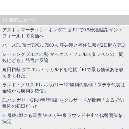
F1 最新ニュース
アストンマーティン・ホンダF1 新PUで0.5秒短縮説 ザント
フォールトで真価へ
ハースF1 富士TPCに7900人 坪井翔と福住仁嶺が2日間を完走
レーシングブルズF1勢 マックス・フェルスタッペンの「間
抜けども」発言に反論
角田裕毅 ダニエル・リカルドを絶賛「F1で最も価値ある教
えをくれた」
ランド・ノリス F1ハンガリーGP勝利の裏側「ステラ代表は
金曜から勝利を確信」
F1ハンガリーGPの青旗混乱をクルサードが批判「まるで幼
稚園の初日だった」
F1最終2戦にも暗雲 WECが中東ラウンド中止で代替開催を
決定