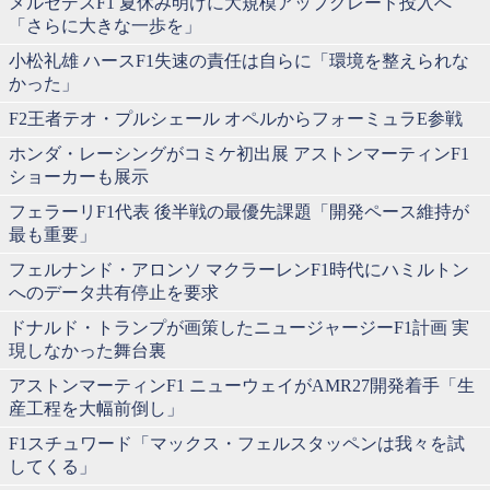
メルセデスF1 夏休み明けに大規模アップグレード投入へ
「さらに大きな一歩を」
小松礼雄 ハースF1失速の責任は自らに「環境を整えられな
かった」
F2王者テオ・プルシェール オペルからフォーミュラE参戦
ホンダ・レーシングがコミケ初出展 アストンマーティンF1
ショーカーも展示
フェラーリF1代表 後半戦の最優先課題「開発ペース維持が
最も重要」
フェルナンド・アロンソ マクラーレンF1時代にハミルトン
へのデータ共有停止を要求
ドナルド・トランプが画策したニュージャージーF1計画 実
現しなかった舞台裏
アストンマーティンF1 ニューウェイがAMR27開発着手「生
産工程を大幅前倒し」
F1スチュワード「マックス・フェルスタッペンは我々を試
してくる」