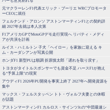
バーも意見割れる
元マクラーレンF1代表エリック・ブーリエ WRCプロモータ
ーCEOに就任
フェルナンド・アロンソ アストンマーティンF1との契約詳
細 2027年去就は本人次第
F1アメリカGPでMotoGPデモ走行実現へ リバティ・メディ
アが共演を計画
ルイス・ハミルトン 子犬「ヘイロー」を家族に迎える キ
ム・カーダシアンが写真公開
ホンダF1 新型PUは順調 折原慎太郎「遅れを取り戻す」
トヨタがタイトルスポンサーでも資金不足 ハースF1が抱え
る“予算上限”の現実
アウディF1 2026年PU開発を事実上終了 2027年へ開発資源を
集中
マックス・フェルスタッペン トト・ヴォルフ夫妻との休暇
が話題
アストンマーティンF1 カルロス・サインツJr.の“中団最速シ