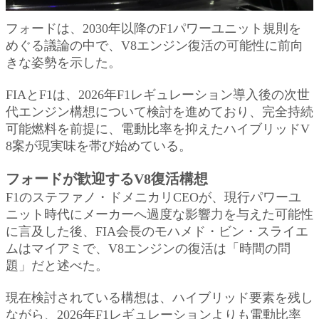
フォードは、2030年以降のF1パワーユニット規則を
めぐる議論の中で、V8エンジン復活の可能性に前向
きな姿勢を示した。
FIAとF1は、2026年F1レギュレーション導入後の次世
代エンジン構想について検討を進めており、完全持続
可能燃料を前提に、電動比率を抑えたハイブリッドV
8案が現実味を帯び始めている。
フォードが歓迎するV8復活構想
F1のステファノ・ドメニカリCEOが、現行パワーユ
ニット時代にメーカーへ過度な影響力を与えた可能性
に言及した後、FIA会長のモハメド・ビン・スライエ
ムはマイアミで、V8エンジンの復活は「時間の問
題」だと述べた。
現在検討されている構想は、ハイブリッド要素を残し
ながら、2026年F1レギュレーションよりも電動比率