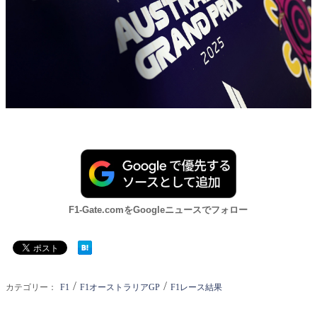
F1-Gate.comをGoogleニュースでフォロー
/
/
カテゴリー：
F1
F1オーストラリアGP
F1レース結果