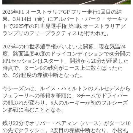
2025年F1 オーストラリアGP フリー走行1回目の結
果。3月14日（金）にアルバート・パーク・サーキッ
トで2025年のF1世界選手権 第1戦 オーストラリアグ
ランプリのフリープラクティス1が行われた。
2025年のF1世界選手権がいよいよ開幕。現在気温24
度、路面温度40度のドライコンディションで60分間の
FP1セッションはスタート。開始から20分が経過した
時点で、ターン6の砂利がコース上に散らばったた
め、5分程度の赤旗中断となった。
今シーズンは、ルイス・ハミルトンのメルセデスから
フェラーリへの移籍を筆頭に、8チームでドライバー
の顔ぶれが変わり、5人のルーキーが初のフルシーズ
ン参戦に臨むこととなる。
残り22分でオリバー・ベアマン（ハース）がターン10
の先でクラッシュ。2度目の赤旗中断となり、小松礼