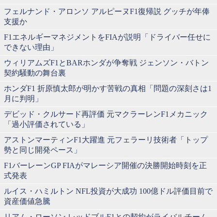
フェルナンド・アロンソ アルピーヌF1復帰説 グッチが年俸
支援か
F1エネルギーマネジメントをFIAが説明「ドライバー任せに
できない理由」
ウィリアムズF1とBARホンダが争奪戦 ジェンソン・バトン
契約騒動の舞台裏
ホンダF1 折原慎太郎が明かす苦戦の真相「問題の深刻さは1
月に判明」
デビッド・クルサード再評価 元マクラーレンF1メカニック
「過小評価されている」
アストンマーティンF1大躍進 元フェラーリ技術者「トップ
勢と同じ開発ペース」
F1バーレーンGP FIAがマレーシア開催の決勝開始時刻を正
式発表
ルイス・ハミルトン NFL投資が大成功 100億ドル評価目前で
資産価値急騰
リアム・ローソン レッドブルF1との契約がライバルチーム