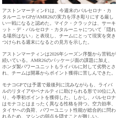
アストンマーティンF1は、今週末のバルセロナ・カ
タルーニャGPがAMR26の実力を浮き彫りにする厳し
い一戦になると認めた。マイク・クラックは、サーキ
ット・デ・バルセロナ・カタルーニャについて「隠れ
る場所はない」と表現し、チームにとって現実を突き
つけられる週末になるとの見方を示した。
アストンマーティンは2026年シーズン序盤から苦戦が
続いている。AMR26のパッケージ面の課題に加え、
ホンダ製パワーユニットもライバルに対して劣勢とさ
れ、チームは開幕からポイント獲得に苦しんできた。
モナコGPでは予選で最後列に沈みながらも、ライバ
ルのリタイアやペナルティに助けられる形で10位に入
り、今季初ポイントを獲得した。しかし、バルセロナ
はモナコとはまったく異なる性格を持つ。空力効率、
タイヤへの負荷、パワーユニット性能が総合的に問わ
れるため、マシンの弱点を隠すことが難しい。