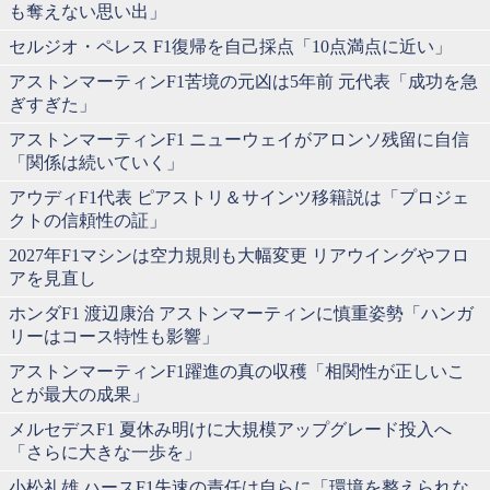
も奪えない思い出」
セルジオ・ペレス F1復帰を自己採点「10点満点に近い」
アストンマーティンF1苦境の元凶は5年前 元代表「成功を急
ぎすぎた」
アストンマーティンF1 ニューウェイがアロンソ残留に自信
「関係は続いていく」
アウディF1代表 ピアストリ＆サインツ移籍説は「プロジェ
クトの信頼性の証」
2027年F1マシンは空力規則も大幅変更 リアウイングやフロ
アを見直し
ホンダF1 渡辺康治 アストンマーティンに慎重姿勢「ハンガ
リーはコース特性も影響」
アストンマーティンF1躍進の真の収穫「相関性が正しいこ
とが最大の成果」
メルセデスF1 夏休み明けに大規模アップグレード投入へ
「さらに大きな一歩を」
小松礼雄 ハースF1失速の責任は自らに「環境を整えられな