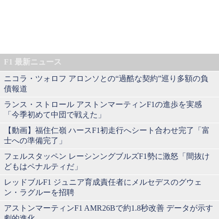
F1 最新ニュース
ニコラ・ツォロフ アロンソとの“過酷な契約”巡り多額の負
債報道
ランス・ストロール アストンマーティンF1の進歩を実感
「今季初めて中団で戦えた」
【動画】福住仁嶺 ハースF1初走行へシート合わせ完了「富
士への準備完了」
フェルスタッペン レーシンングブルズF1勢に激怒「間抜け
どもはペナルティだ」
レッドブルF1 ジュニア育成責任者にメルセデスのグウェ
ン・ラグルーを招聘
アストンマーティンF1 AMR26Bで約1.8秒改善 データが示す
劇的進化