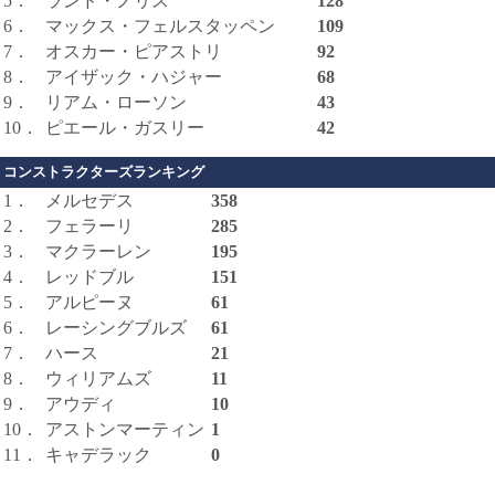
5．
ランド・ノリス
128
6．
マックス・フェルスタッペン
109
7．
オスカー・ピアストリ
92
8．
アイザック・ハジャー
68
9．
リアム・ローソン
43
10．
ピエール・ガスリー
42
コンストラクターズランキング
1．
メルセデス
358
2．
フェラーリ
285
3．
マクラーレン
195
4．
レッドブル
151
5．
アルピーヌ
61
6．
レーシングブルズ
61
7．
ハース
21
8．
ウィリアムズ
11
9．
アウディ
10
10．
アストンマーティン
1
11．
キャデラック
0