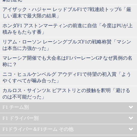
アイザック・ハジャー レッドブルF1で7戦連続トップ6「厳
しい週末で最大限の結果」
ホンダF1 アストンマーティンの前進に自信「今度はPUが上
積みをもたらす番」
リアム・ローソン レーシングブルズF1の戦略称賛「マシン
は本当に力強かった」
マレーシア開催でも大会名はF1バーレーンGP なぜ異例の名
称に？
ニコ・ヒュルケンベルグ アウディF1で待望の初入賞「よう
やくすべてが噛み合った」
カルロス・サインツJr. ピアストリとの接触を釈明「避ける
のは不可能だった」
F1 チーム別
F1 ドライバー別
F1ドライバー＆F1チーム その他