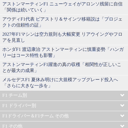
アストンマーティンF1 ニューウェイがアロンソ残留に自信
「関係は続いていく」
アウディF1代表 ピアストリ＆サインツ移籍説は「プロジェ
クトの信頼性の証」
2027年F1マシンは空力規則も大幅変更 リアウイングやフロ
アを見直し
ホンダF1 渡辺康治 アストンマーティンに慎重姿勢「ハンガ
リーはコース特性も影響」
アストンマーティンF1躍進の真の収穫「相関性が正しいこ
とが最大の成果」
メルセデスF1 夏休み明けに大規模アップグレード投入へ
「さらに大きな一歩を」
F1 チーム別
F1 ドライバー別
F1ドライバー＆F1チーム その他
F1 その他