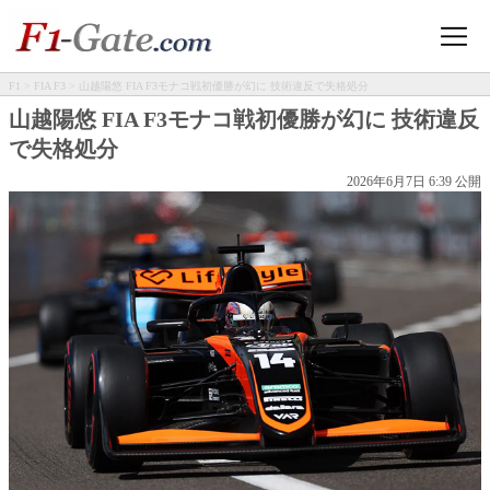
F1
>
FIA F3
> 山越陽悠 FIA F3モナコ戦初優勝が幻に 技術違反で失格処分
山越陽悠 FIA F3モナコ戦初優勝が幻に 技術違反
で失格処分
2026年6月7日 6:39 公開