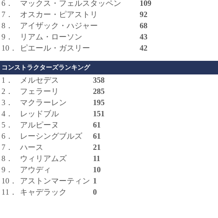
6．
マックス・フェルスタッペン
109
7．
オスカー・ピアストリ
92
8．
アイザック・ハジャー
68
9．
リアム・ローソン
43
10．
ピエール・ガスリー
42
コンストラクターズランキング
1．
メルセデス
358
2．
フェラーリ
285
3．
マクラーレン
195
4．
レッドブル
151
5．
アルピーヌ
61
6．
レーシングブルズ
61
7．
ハース
21
8．
ウィリアムズ
11
9．
アウディ
10
10．
アストンマーティン
1
11．
キャデラック
0