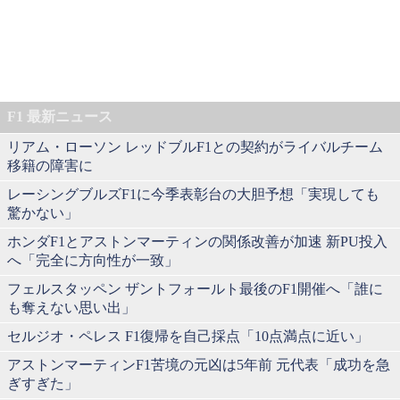
F1 最新ニュース
リアム・ローソン レッドブルF1との契約がライバルチーム
移籍の障害に
レーシングブルズF1に今季表彰台の大胆予想「実現しても
驚かない」
ホンダF1とアストンマーティンの関係改善が加速 新PU投入
へ「完全に方向性が一致」
フェルスタッペン ザントフォールト最後のF1開催へ「誰に
も奪えない思い出」
セルジオ・ペレス F1復帰を自己採点「10点満点に近い」
アストンマーティンF1苦境の元凶は5年前 元代表「成功を急
ぎすぎた」