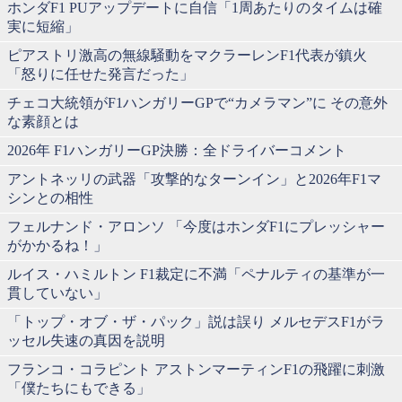
ホンダF1 PUアップデートに自信「1周あたりのタイムは確
実に短縮」
ピアストリ激高の無線騒動をマクラーレンF1代表が鎮火
「怒りに任せた発言だった」
チェコ大統領がF1ハンガリーGPで“カメラマン”に その意外
な素顔とは
2026年 F1ハンガリーGP決勝：全ドライバーコメント
アントネッリの武器「攻撃的なターンイン」と2026年F1マ
シンとの相性
フェルナンド・アロンソ 「今度はホンダF1にプレッシャー
がかかるね！」
ルイス・ハミルトン F1裁定に不満「ペナルティの基準が一
貫していない」
「トップ・オブ・ザ・パック」説は誤り メルセデスF1がラ
ッセル失速の真因を説明
フランコ・コラピント アストンマーティンF1の飛躍に刺激
「僕たちにもできる」