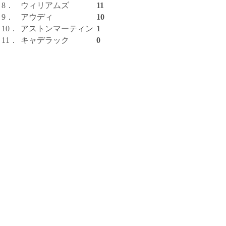
8．
ウィリアムズ
11
9．
アウディ
10
10．
アストンマーティン
1
11．
キャデラック
0