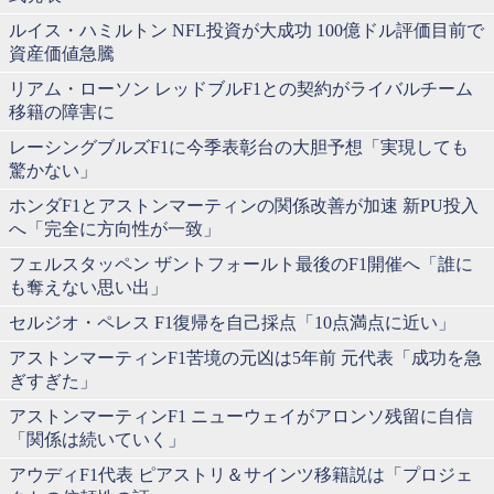
ルイス・ハミルトン NFL投資が大成功 100億ドル評価目前で
資産価値急騰
リアム・ローソン レッドブルF1との契約がライバルチーム
移籍の障害に
レーシングブルズF1に今季表彰台の大胆予想「実現しても
驚かない」
ホンダF1とアストンマーティンの関係改善が加速 新PU投入
へ「完全に方向性が一致」
フェルスタッペン ザントフォールト最後のF1開催へ「誰に
も奪えない思い出」
セルジオ・ペレス F1復帰を自己採点「10点満点に近い」
アストンマーティンF1苦境の元凶は5年前 元代表「成功を急
ぎすぎた」
アストンマーティンF1 ニューウェイがアロンソ残留に自信
「関係は続いていく」
アウディF1代表 ピアストリ＆サインツ移籍説は「プロジェ