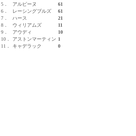
5．
アルピーヌ
61
6．
レーシングブルズ
61
7．
ハース
21
8．
ウィリアムズ
11
9．
アウディ
10
10．
アストンマーティン
1
11．
キャデラック
0