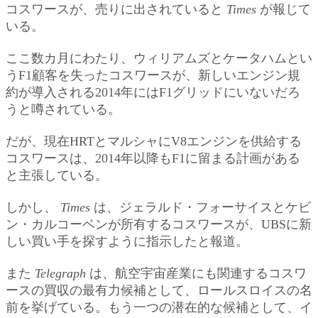
コスワースが、売りに出されていると
Times
が報じて
いる。
ここ数カ月にわたり、ウィリアムズとケータハムとい
うF1顧客を失ったコスワースが、新しいエンジン規
約が導入される2014年にはF1グリッドにいないだろ
うと噂されている。
だが、現在HRTとマルシャにV8エンジンを供給する
コスワースは、2014年以降もF1に留まる計画がある
と主張している。
しかし、
Times
は、ジェラルド・フォーサイスとケビ
ン・カルコーベンが所有するコスワースが、UBSに新
しい買い手を探すように指示したと報道。
また
Telegraph
は、航空宇宙産業にも関連するコスワ
ースの買収の最有力候補として、ロールスロイスの名
前を挙げている。もう一つの潜在的な候補として、イ