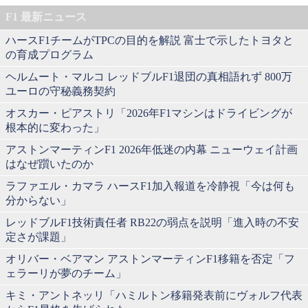
F1 最新ニュース
ハースF1チームがTPCの目的を解説 富士で示したトヨタと
の育成プログラム
ヘルムート・マルコ レッドブルF1退団の真相語れず 800万
ユーロの守秘義務契約
オスカー・ピアストリ「2026年F1マシンはドライビングが
根本的に変わった」
アストンマーティンF1 2026年低迷の内幕 ニューウェイ計画
はなぜ躓いたのか
ラファエル・カマラ ハースF1加入報道を冷静視「今は何も
分からない」
レッドブルF1技術責任者 RB22の弱点を説明「進入時の不安
定さが課題」
オリバー・ベアマン アストンマーティンF1移籍を否定「フ
ェラーリが夢のチーム」
キミ・アントネッリ「ハミルトン移籍発表前にヴォルフ代表