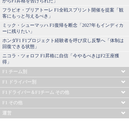
からF1昇格を告げられた」
フラビオ・ブリアトーレ F1全戦スプリント開催を提案「観
客にもっと与えるべき」
ミック・シューマッハ F1復帰を断念「2027年もインディカ
ーに残りたい」
ホンダF1 F1プロジェクト経験者を呼び戻し反撃へ「体制は
回復できる状態」
ニコラ・ツォロフ F1昇格に自信「今やるべきはF2王座獲
得」
F1 チーム別
F1 ドライバー別
F1ドライバー＆F1チーム その他
F1 その他
運営